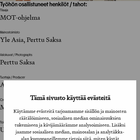
Työhön osallistuneet henkilöt / tahot:
Tilaaja
MOT-ohjelma
Mainostoimisto
Yle Asia, Perttu Saksa
Valokuvat / Photographs
Perttu Saksa
Tuottaja / Producer
Anna-Leena Lappalainen
Tämä sivusto käyttää evästeitä
Creative Director
Mika Tolvanen
Käytämme evästeitä tarjoamamme sisällön ja mainosten
räätälöimiseen, sosiaalisen median ominaisuuksien
Toimittaja / Editor
tukemiseen ja kävijämäärämme analysoimiseen. Lisäksi
Ulla Vuorela
jaamme sosiaalisen median, mainosalan ja analytiikka-
alan kumppaneillemme tietoja siitä, miten käytät