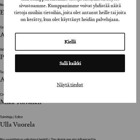
sivustoamme. Kumppanimme voivat yhdistää näitä
Muu suunnitteluun vaikuttanut henkilö / The design was also influenced by
Esa Viherä
tietoja muihin tietoihin, joita olet antanut heille tai joita
on kerätty, kun olet käyttänyt heidän palvelujaan.
Graafinen suunnittelija / Graphic Designer
Annukka Väisänen
Kiellä
Valokuvat / Photographs
Perttu Saksa
Salli kaikki
Tuottaja / Producer
Anna-Leena Lappalainen
Näytä tiedot
Creative Director
Mika Tolvanen
Toimittaja / Editor
Ulla Vuorela
Muu suunnitteluun vaikuttanut henkilö / The design was also influenced by