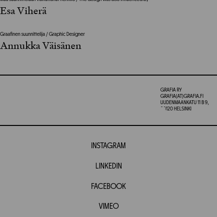
Esa Viherä
Graafinen suunnittelija / Graphic Designer
Annukka Väisänen
GRAFIA RY
GRAFIA(AT)GRAFIA.FI
UUDENMAANKATU 11 B 9,
00120 HELSINKI
INSTAGRAM
LINKEDIN
FACEBOOK
VIMEO