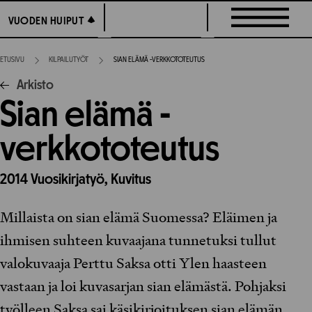
Siirry
VUODEN HUIPUT
VUODEN HUIPUT
suoraan
sisältöön
ETUSIVU
KILPAILUTYÖT
SIAN ELÄMÄ -VERKKOTOTEUTUS
Arkisto
Sian elämä -
verkkototeutus
2014
Vuosikirjatyö,
Kuvitus
Millaista on sian elämä Suomessa? Eläimen ja
ihmisen suhteen kuvaajana tunnetuksi tullut
valokuvaaja Perttu Saksa otti Ylen haasteen
vastaan ja loi kuvasarjan sian elämästä. Pohjaksi
työlleen Saksa sai käsikirjoituksen sian elämän