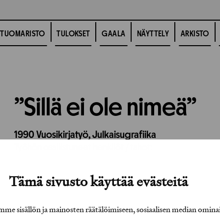
TUOMARISTO
TULOKSET
GAALA
NÄYTTELY
ARKISTO
”Sillä ei ole nimeä”
1990
Vuosikirjatyö,
Julkaisugrafiika
Työhön osallistuneet henkilöt / tahot:
Tämä sivusto käyttää evästeitä
e sisällön ja mainosten räätälöimiseen, sosiaalisen median omina