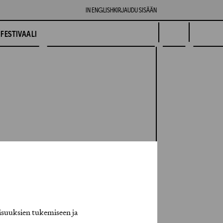
IN ENGLISH
KIRJAUDU SISÄÄN
FESTIVAALI
isuuksien tukemiseen ja