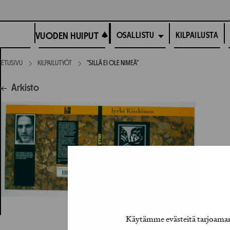
Siirry
suoraan
VUODEN HUIPUT
sisältöön
VUODEN HUIPUT
KILPAILUSTA
OSALLISTU
ETUSIVU
KILPAILUTYÖT
”SILLÄ EI OLE NIMEÄ”
Arkisto
Käytämme evästeitä tarjoamamm