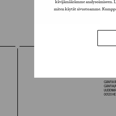
kävijämäärämme analysoimiseen. Lis
miten käytät sivustoamme. Kumppanimm
GRAFIA R
GRAFIA(A
UUDENMAA
00120 HE