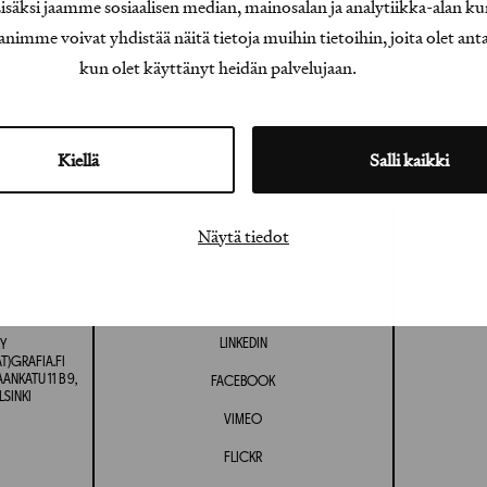
äksi jaamme sosiaalisen median, mainosalan ja analytiikka-alan ku
e voivat yhdistää näitä tietoja muihin tietoihin, joita olet antanu
kun olet käyttänyt heidän palvelujaan.
Kiellä
Salli kaikki
Näytä tiedot
INSTAGRAM
LINKEDIN
Y
T)GRAFIA.FI
NKATU 11 B 9,
FACEBOOK
LSINKI
VIMEO
FLICKR