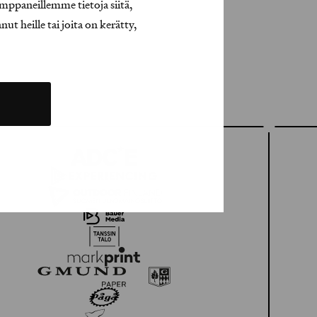
mppaneillemme tietoja siitä,
t heille tai joita on kerätty,