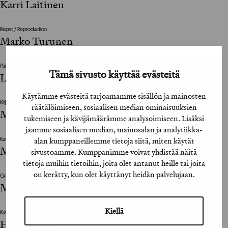
Karri Laitinen
Repro / Reproduction
Marko Turunen
Painotalo / Printing House
Tämä sivusto käyttää evästeitä
Lönnberg Painot Oy
Käytämme evästeitä tarjoamamme sisällön ja mainosten
Kirjoittaja / Writer
räätälöimiseen, sosiaalisen median ominaisuuksien
Matti Hagelberg
tukemiseen ja kävijämäärämme analysoimiseen. Lisäksi
jaamme sosiaalisen median, mainosalan ja analytiikka-
alan kumppaneillemme tietoja siitä, miten käytät
Kuvittaja / Illustrator
Matti Hagelberg
sivustoamme. Kumppanimme voivat yhdistää näitä
tietoja muihin tietoihin, joita olet antanut heille tai joita
on kerätty, kun olet käyttänyt heidän palvelujaan.
Graafinen suunnittelija / Graphic Designer
Matti Hagelberg
Kiellä
Kuvankäsittely / Image Editing
Hans Nissen