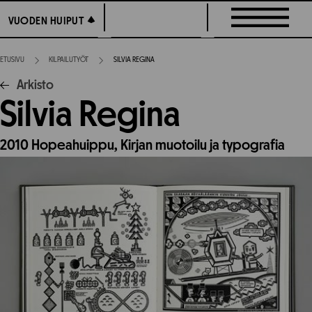
Siirry
VUODEN HUIPUT
VUODEN HUIPUT
suoraan
sisältöön
ETUSIVU
KILPAILUTYÖT
SILVIA REGINA
Arkisto
Silvia Regina
2010
Hopeahuippu,
Kirjan muotoilu ja typografia