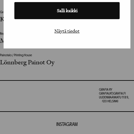
Salli kaikki
Graafinen viimeistelijä / Graphic Design Assistant
Karri Laitinen
Näytä tiedot
Repro / Reproduction
Marko Turunen
Painotalo / Printing House
Lönnberg Painot Oy
GRAFIA RY
GRAFIA(AT)GRAFIA.FI
UUDENMAANKATU 11 B 9,
00120 HELSINKI
INSTAGRAM