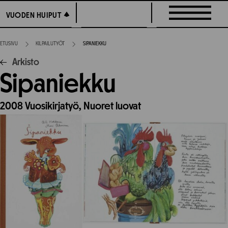
Siirry
VUODEN HUIPUT
VUODEN HUIPUT
suoraan
sisältöön
ETUSIVU
KILPAILUTYÖT
SIPANIEKKU
Arkisto
Sipaniekku
2008
Vuosikirjatyö,
Nuoret luovat