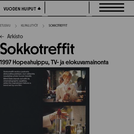
Siirry
VUODEN HUIPUT
VUODEN HUIPUT
suoraan
sisältöön
ETUSIVU
KILPAILUTYÖT
SOKKOTREFFIT
Arkisto
Sokkotreffit
1997
Hopeahuippu,
TV- ja elokuvamainonta