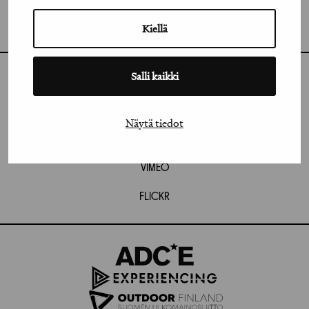
GRAFIA RY
GRAFIA(AT)GRAFIA.FI
UUDENMAANKATU 11 B 9,
Kiellä
00120 HELSINKI
Salli kaikki
INSTAGRAM
LINKEDIN
Näytä tiedot
FACEBOOK
VIMEO
FLICKR