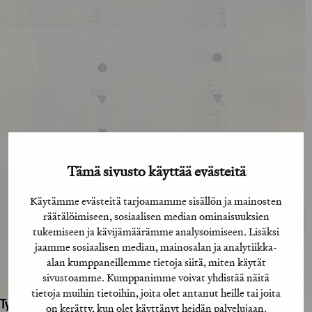
Tämä sivusto käyttää evästeitä
Käytämme evästeitä tarjoamamme sisällön ja mainosten
räätälöimiseen, sosiaalisen median ominaisuuksien
tukemiseen ja kävijämäärämme analysoimiseen. Lisäksi
jaamme sosiaalisen median, mainosalan ja analytiikka-
alan kumppaneillemme tietoja siitä, miten käytät
sivustoamme. Kumppanimme voivat yhdistää näitä
tietoja muihin tietoihin, joita olet antanut heille tai joita
Työhön osallistuneet henkilöt / tahot:
on kerätty, kun olet käyttänyt heidän palvelujaan.