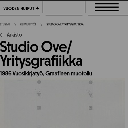
Siirry
VUODEN HUIPUT
VUODEN HUIPUT
suoraan
sisältöön
ETUSIVU
KILPAILUTYÖT
STUDIO OVE/ YRITYSGRAFIIKKA
Arkisto
Studio Ove/
Yritysgrafiikka
1986
Vuosikirjatyö,
Graafinen muotoilu