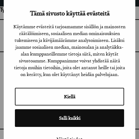
Työhön osallistuneet henkilöt / tahot:
Tämä sivusto käyttää evästeitä
Käytämme evästeitä tarjoamamme sisällön ja mainosten
GRAFIA RY
räätälöimiseen, sosiaalisen median ominaisuuksien
GRAFIA(AT)GRAFIA.FI
UUDENMAANKATU 11 B 9,
tukemiseen ja kävijämäärämme analysoimiseen. Lisäksi
00120 HELSINKI
jaamme sosiaalisen median, mainosalan ja analytiikka-
alan kumppaneillemme tietoja siitä, miten käytät
sivustoamme. Kumppanimme voivat yhdistää näitä
INSTAGRAM
tietoja muihin tietoihin, joita olet antanut heille tai joita
on kerätty, kun olet käyttänyt heidän palvelujaan.
LINKEDIN
FACEBOOK
Kiellä
VIMEO
FLICKR
Salli kaikki
Näytä tiedot