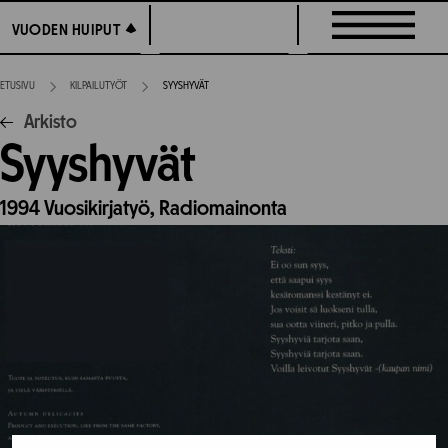
Siirry
VUODEN HUIPUT
VUODEN HUIPUT
suoraan
sisältöön
ETUSIVU
KILPAILUTYÖT
SYYSHYVÄT
Arkisto
Syyshyvät
1994
Vuosikirjatyö,
Radiomainonta