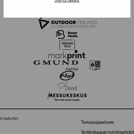
© Grafia 2023
Tietosuojaseloste
Verkkokaupan toimitusehdot