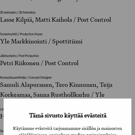
3D-animaatio / 3D Animation
Lasse Kilpiä, Matti Kaihola / Post Control
Tuotantoyhtiö / Production House
Yle Markkinointi / Spottitiimi
Jälkituotanto / Post Production
Petri Riikonen / Post Control
Konseptisuunnittelija / Concept Designer
Samuli Alapuranen, Tero Kinnunen, Teija
Korkeamaa, Sanna Rusthollkarhu / Yle
Lavastus / Set Design
Tämä sivusto käyttää evästeitä
Heini Kervinen / H2K Design
Käytämme evästeitä tarjoamamme sisällön ja mainosten
Graafinen suunnittelija / Graphic Designer
räätälöimiseen, sosiaalisen median ominaisuuksien