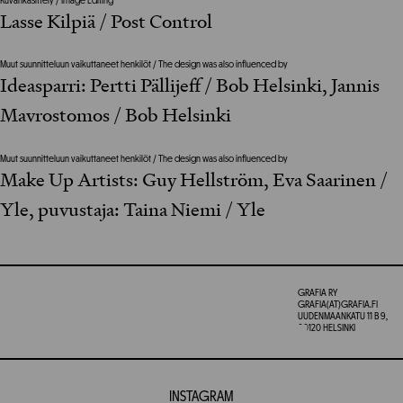
Kuvankäsittely / Image Editing
Lasse Kilpiä / Post Control
Muut suunnitteluun vaikuttaneet henkilöt / The design was also influenced by
Ideasparri: Pertti Pällijeff / Bob Helsinki, Jannis
Mavrostomos / Bob Helsinki
Muut suunnitteluun vaikuttaneet henkilöt / The design was also influenced by
Make Up Artists: Guy Hellström, Eva Saarinen /
Yle, puvustaja: Taina Niemi / Yle
GRAFIA RY
GRAFIA(AT)GRAFIA.FI
UUDENMAANKATU 11 B 9,
00120 HELSINKI
INSTAGRAM