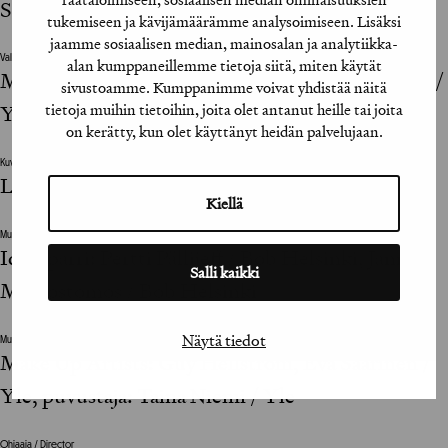
Samuli Alapuranen / Yle
tukemiseen ja kävijämäärämme analysoimiseen. Lisäksi
jaamme sosiaalisen median, mainosalan ja analytiikka-
Valokuvat / Photographs
alan kumppaneillemme tietoja siitä, miten käytät
Mirka Kleemola / Imagenary Oy, Tero Kinnunen /
sivustoamme. Kumppanimme voivat yhdistää näitä
tietoja muihin tietoihin, joita olet antanut heille tai joita
Yle
on kerätty, kun olet käyttänyt heidän palvelujaan.
Kuvankäsittely / Image Editing
Lasse Kilpiä / Post Control
Kiellä
Muut suunnitteluun vaikuttaneet henkilöt / The design was also influenced by
Ideasparri: Pertti Pällijeff / Bob Helsinki, Jannis
Salli kaikki
Mavrostomos / Bob Helsinki
Näytä tiedot
Muut suunnitteluun vaikuttaneet henkilöt / The design was also influenced by
Make Up Artists: Guy Hellström, Eva Saarinen /
Yle, puvustaja: Taina Niemi / Yle
Ohjaaja / Director