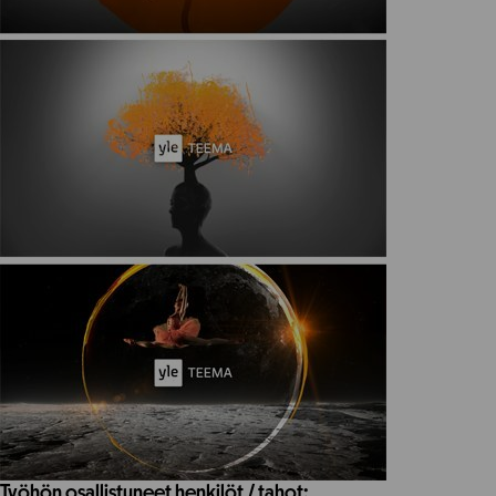
Työhön osallistuneet henkilöt / tahot: