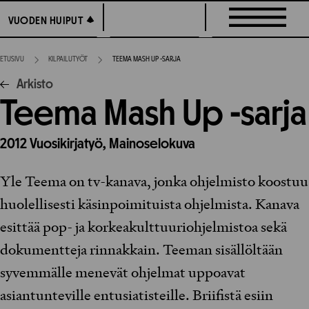
Siirry
VUODEN HUIPUT
VUODEN HUIPUT
suoraan
sisältöön
ETUSIVU
KILPAILUTYÖT
TEEMA MASH UP -SARJA
Arkisto
Teema Mash Up -sarja
2012
Vuosikirjatyö,
Mainoselokuva
Yle Teema on tv-kanava, jonka ohjelmisto koostuu
huolellisesti käsinpoimituista ohjelmista. Kanava
esittää pop- ja korkeakulttuuriohjelmistoa sekä
dokumentteja rinnakkain. Teeman sisällöltään
syvemmälle menevät ohjelmat uppoavat
asiantunteville entusiatisteille. Briifistä esiin