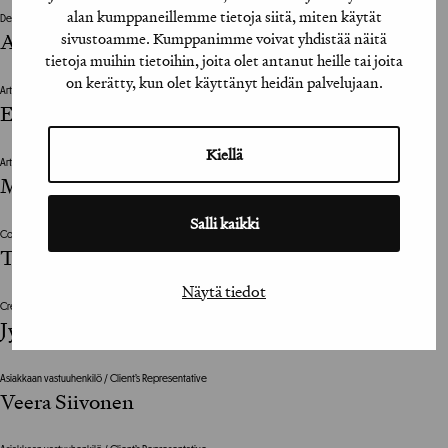
alan kumppaneillemme tietoja siitä, miten käytät
Design Director
sivustoamme. Kumppanimme voivat yhdistää näitä
Alo Valtere
tietoja muihin tietoihin, joita olet antanut heille tai joita
on kerätty, kun olet käyttänyt heidän palvelujaan.
Art Director
Erno Reinikainen
Kiellä
Art Director
Matti Virtanen
Salli kaikki
Copywriter
Tuomas Perälä
Näytä tiedot
Creative Director
Jyrki Poutanen
Asiakkaan vastuuhenkilö / Client’s Representative
Veera Siivonen