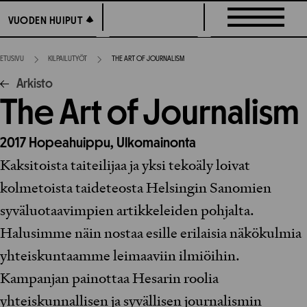
Siirry
VUODEN HUIPUT
VUODEN HUIPUT
suoraan
sisältöön
ETUSIVU
KILPAILUTYÖT
THE ART OF JOURNALISM
Arkisto
The Art of Journalism
2017
Hopeahuippu,
Ulkomainonta
Kaksitoista taiteilijaa ja yksi tekoäly loivat
kolmetoista taideteosta Helsingin Sanomien
syväluotaavimpien artikkeleiden pohjalta.
Halusimme näin nostaa esille erilaisia näkökulmia
yhteiskuntaamme leimaaviin ilmiöihin.
Kampanjan painottaa Hesarin roolia
yhteiskunnallisen ja syvällisen journalismin