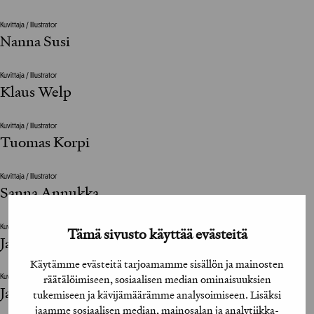
Kuvittaja / Illustrator
Nanna Susi
Kuvittaja / Illustrator
Klaus Welp
Kuvittaja / Illustrator
Tuomas Korpi
Kuvittaja / Illustrator
Sanna Annukka
Kuvittaja / Illustrator
Tämä sivusto käyttää evästeitä
Janine Rewell
Käytämme evästeitä tarjoamamme sisällön ja mainosten
räätälöimiseen, sosiaalisen median ominaisuuksien
Kuvittaja / Illustrator
Jani Tolin
tukemiseen ja kävijämäärämme analysoimiseen. Lisäksi
jaamme sosiaalisen median, mainosalan ja analytiikka-