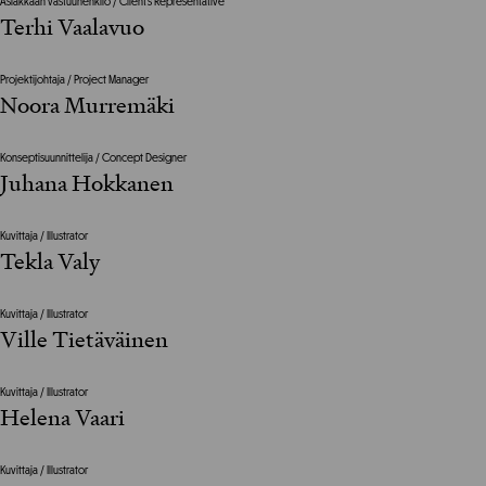
Asiakkaan vastuuhenkilö / Client’s Representative
Terhi Vaalavuo
Projektijohtaja / Project Manager
Noora Murremäki
Konseptisuunnittelija / Concept Designer
Juhana Hokkanen
Kuvittaja / Illustrator
Tekla Valy
Kuvittaja / Illustrator
Ville Tietäväinen
Kuvittaja / Illustrator
Helena Vaari
Kuvittaja / Illustrator