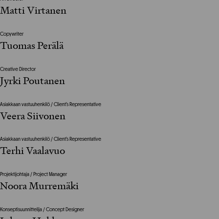
Matti Virtanen
Copywriter
Tuomas Perälä
Creative Director
Jyrki Poutanen
Asiakkaan vastuuhenkilö / Client’s Representative
Veera Siivonen
Asiakkaan vastuuhenkilö / Client’s Representative
Terhi Vaalavuo
Projektijohtaja / Project Manager
Noora Murremäki
Konseptisuunnittelija / Concept Designer