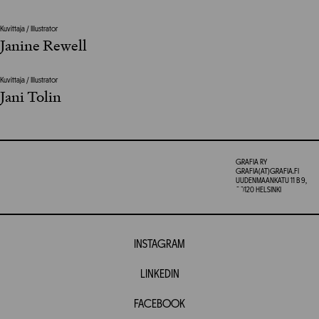
Kuvittaja / Illustrator
Janine Rewell
Kuvittaja / Illustrator
Jani Tolin
GRAFIA RY
GRAFIA(AT)GRAFIA.FI
UUDENMAANKATU 11 B 9,
00120 HELSINKI
INSTAGRAM
LINKEDIN
FACEBOOK