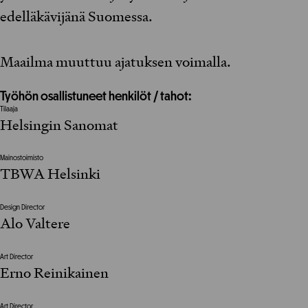
edelläkävijänä Suomessa.
Maailma muuttuu ajatuksen voimalla.
Työhön osallistuneet henkilöt / tahot:
Tilaaja
Helsingin Sanomat
Mainostoimisto
TBWA Helsinki
Design Director
Alo Valtere
Art Director
Erno Reinikainen
Art Director