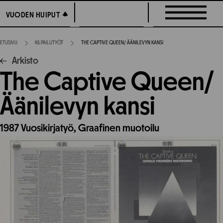
Siirry
VUODEN HUIPUT
VUODEN HUIPUT
suoraan
sisältöön
ETUSIVU
KILPAILUTYÖT
THE CAPTIVE QUEEN/ ÄÄNILEVYN KANSI
Arkisto
The Captive Queen/
Äänilevyn kansi
1987
Vuosikirjatyö,
Graafinen muotoilu