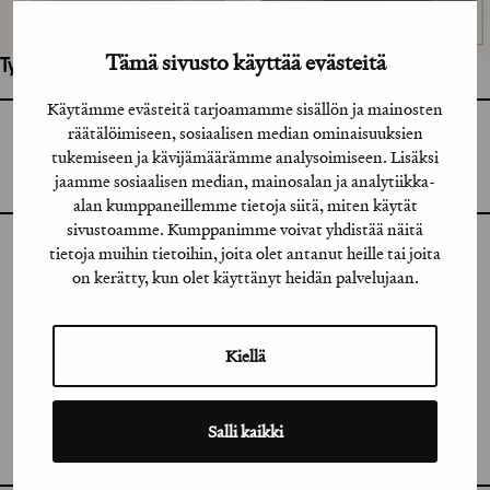
Tämä sivusto käyttää evästeitä
Työhön osallistuneet henkilöt / tahot:
Käytämme evästeitä tarjoamamme sisällön ja mainosten
räätälöimiseen, sosiaalisen median ominaisuuksien
GRAFIA RY
GRAFIA(AT)GRAFIA.FI
tukemiseen ja kävijämäärämme analysoimiseen. Lisäksi
UUDENMAANKATU 11 B 9,
jaamme sosiaalisen median, mainosalan ja analytiikka-
00120 HELSINKI
alan kumppaneillemme tietoja siitä, miten käytät
sivustoamme. Kumppanimme voivat yhdistää näitä
tietoja muihin tietoihin, joita olet antanut heille tai joita
INSTAGRAM
on kerätty, kun olet käyttänyt heidän palvelujaan.
LINKEDIN
FACEBOOK
Kiellä
VIMEO
Salli kaikki
FLICKR