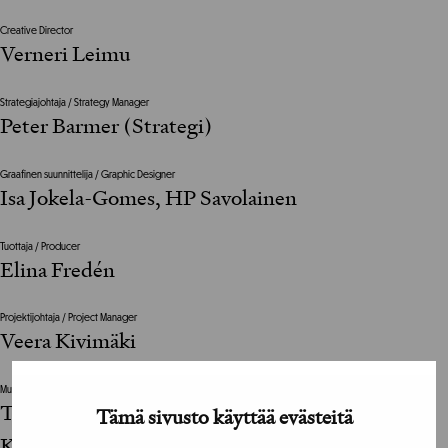
Creative Director
Verneri Leimu
Strategiajohtaja / Strategy Manager
Peter Barmer (Strategi)
Graafinen suunnittelija / Graphic Designer
Isa Jokela-Gomes, HP Savolainen
Tuottaja / Producer
Elina Fredén
Projektijohtaja / Project Manager
Veera Kivimäki
Muu suunnitteluun vaikuttanut henkilö / The design was also influenced by
Tuukka Tujula, Iina Merikallio, Daniel Ahlgren,
Tämä sivusto käyttää evästeitä
Kimmo Tupala