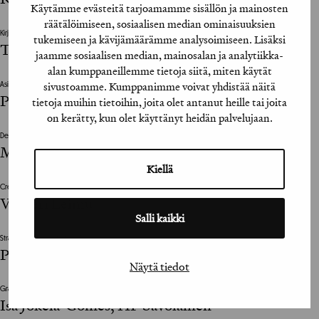
Käytämme evästeitä tarjoamamme sisällön ja mainosten
räätälöimiseen, sosiaalisen median ominaisuuksien
Kirjainmuotoilija / Type Designer
tukemiseen ja kävijämäärämme analysoimiseen. Lisäksi
Tomi Haaparanta (fontin suunnittelija)
jaamme sosiaalisen median, mainosalan ja analytiikka-
alan kumppaneillemme tietoja siitä, miten käytät
sivustoamme. Kumppanimme voivat yhdistää näitä
Asiakkaan vastuuhenkilö / Client’s Representative
Pekko Koski, Meri Vainikka
tietoja muihin tietoihin, joita olet antanut heille tai joita
on kerätty, kun olet käyttänyt heidän palvelujaan.
Designer
Mikael Kivelä
Kiellä
Creative Director
Verneri Leimu
Salli kaikki
Strategiajohtaja / Strategy Manager
Peter Barmer (Strategi)
Näytä tiedot
Graafinen suunnittelija / Graphic Designer
Isa Jokela-Gomes, HP Savolainen