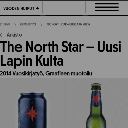
Siirry
VUODEN HUIPUT
VUODEN HUIPUT
suoraan
sisältöön
ETUSIVU
KILPAILUTYÖT
THE NORTH STAR – UUSI LAPIN KULTA
Arkisto
The North Star – Uusi
Lapin Kulta
2014
Vuosikirjatyö,
Graafinen muotoilu