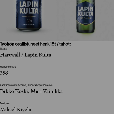
Työhön osallistuneet henkilöt / tahot:
Tilaaja
Hartwall / Lapin Kulta
Mainostoimisto
358
Asiakkaan vastuuhenkilö / Client’s Representative
Pekko Koski, Meri Vainikka
Designer
Mikael Kivelä