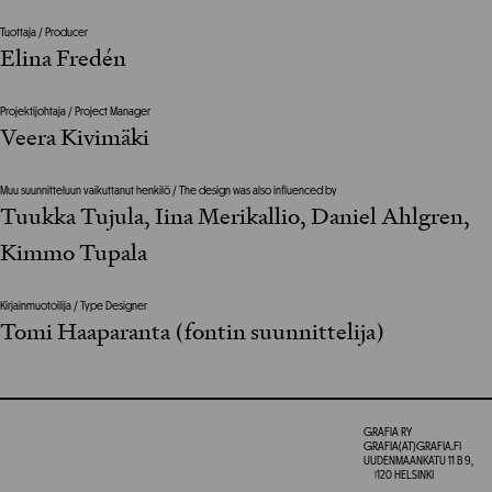
Tuottaja / Producer
Elina Fredén
Projektijohtaja / Project Manager
Veera Kivimäki
Muu suunnitteluun vaikuttanut henkilö / The design was also influenced by
Tuukka Tujula, Iina Merikallio, Daniel Ahlgren,
Kimmo Tupala
Kirjainmuotoilija / Type Designer
Tomi Haaparanta (fontin suunnittelija)
GRAFIA RY
GRAFIA(AT)GRAFIA.FI
UUDENMAANKATU 11 B 9,
00120 HELSINKI