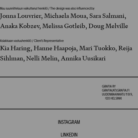
Muu suunnitteluun vaikuttanut henkilö / The design was also influenced by
Jonna Louvrier, Michaela Moua, Sara Salmani,
Anaka Kobzev, Melissa Gotleib, Doug Melville
Asiakkaan vastuuhenkilö / Client’s Representative
Kia Haring, Hanne Haapoja, Mari Tuokko, Reija
Sihlman, Nelli Melin, Annika Uusikari
GRAFIA RY
GRAFIA(AT)GRAFIA.FI
UUDENMAANKATU 11 B 9,
00120 HELSINKI
INSTAGRAM
LINKEDIN