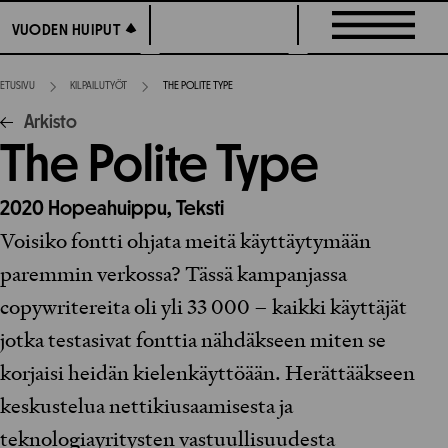
Siirry
VUODEN HUIPUT
VUODEN HUIPUT
suoraan
sisältöön
ETUSIVU
KILPAILUTYÖT
THE POLITE TYPE
Arkisto
The Polite Type
2020
Hopeahuippu,
Teksti
Voisiko fontti ohjata meitä käyttäytymään
paremmin verkossa? Tässä kampanjassa
copywritereita oli yli 33 000 – kaikki käyttäjät
jotka testasivat fonttia nähdäkseen miten se
korjaisi heidän kielenkäyttöään. Herättääkseen
keskustelua nettikiusaamisesta ja
teknologiayritysten vastuullisuudesta