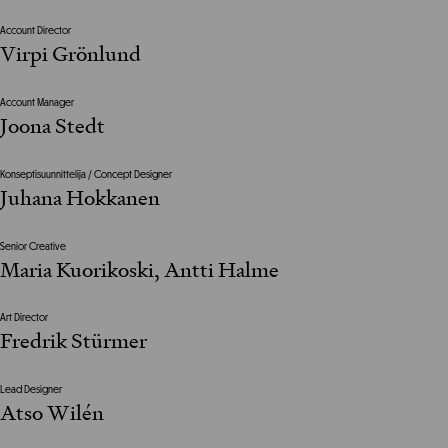
Account Director
Virpi Grönlund
Account Manager
Joona Stedt
Konseptisuunnittelija / Concept Designer
Juhana Hokkanen
Senior Creative
Maria Kuorikoski, Antti Halme
Art Director
Fredrik Stürmer
Lead Designer
Atso Wilén