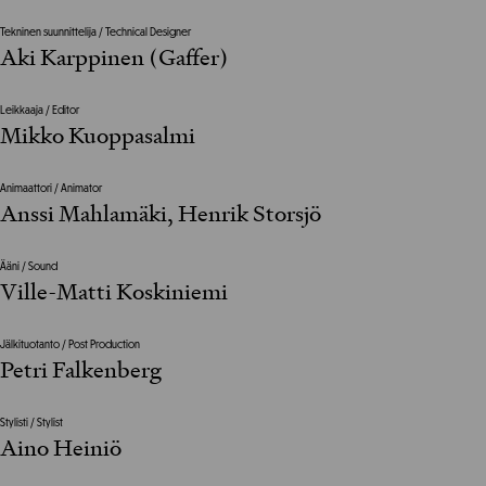
Tekninen suunnittelija / Technical Designer
Aki Karppinen (Gaffer)
Leikkaaja / Editor
Mikko Kuoppasalmi
Animaattori / Animator
Anssi Mahlamäki, Henrik Storsjö
Ääni / Sound
Ville-Matti Koskiniemi
Jälkituotanto / Post Production
Petri Falkenberg
Stylisti / Stylist
Aino Heiniö