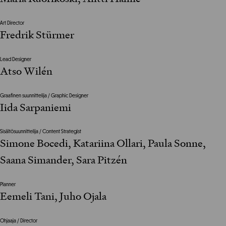
Art Director
Fredrik Stürmer
Lead Designer
Atso Wilén
Graafinen suunnittelija / Graphic Designer
Iida Sarpaniemi
Sisältösuunnittelija / Content Strategist
Simone Bocedi, Katariina Ollari, Paula Sonne,
Saana Simander, Sara Pitzén
Planner
Eemeli Tani, Juho Ojala
Ohjaaja / Director