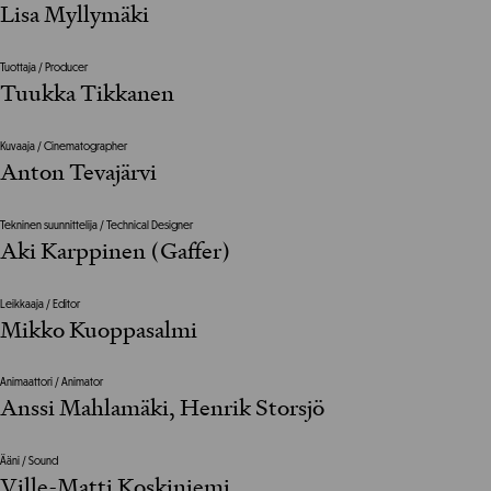
Lisa Myllymäki
Tuottaja / Producer
Tuukka Tikkanen
Kuvaaja / Cinematographer
Anton Tevajärvi
Tekninen suunnittelija / Technical Designer
Aki Karppinen (Gaffer)
Leikkaaja / Editor
Mikko Kuoppasalmi
Animaattori / Animator
Anssi Mahlamäki, Henrik Storsjö
Ääni / Sound
Ville-Matti Koskiniemi