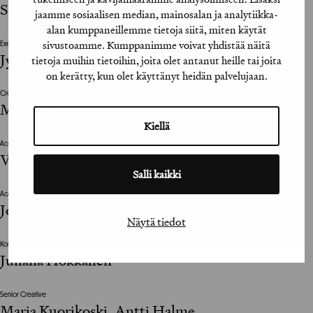
Sihlman, Nelli Melin, Annika Uusikari
jaamme sosiaalisen median, mainosalan ja analytiikka-
alan kumppaneillemme tietoja siitä, miten käytät
sivustoamme. Kumppanimme voivat yhdistää näitä
Executive Creative Director
Jyrki Poutanen, Mikko Pietilä
tietoja muihin tietoihin, joita olet antanut heille tai joita
on kerätty, kun olet käyttänyt heidän palvelujaan.
Creative Director
Markus Nieminen
Kiellä
Account Director
Virpi Grönlund
Salli kaikki
Account Manager
Joona Stedt
Näytä tiedot
Konseptisuunnittelija / Concept Designer
Juhana Hokkanen
Senior Creative
Maria Kuorikoski, Antti Halme