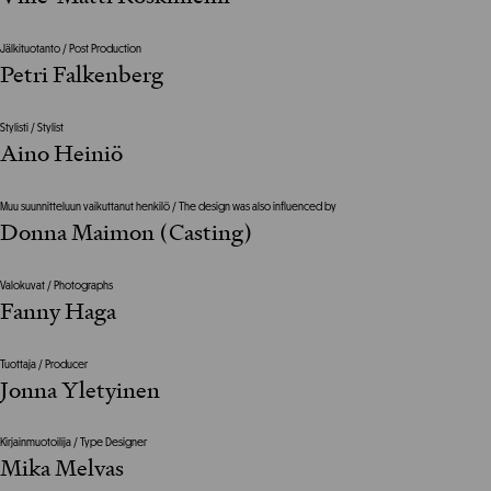
Jälkituotanto / Post Production
Petri Falkenberg
Stylisti / Stylist
Aino Heiniö
Muu suunnitteluun vaikuttanut henkilö / The design was also influenced by
Donna Maimon (Casting)
Valokuvat / Photographs
Fanny Haga
Tuottaja / Producer
Jonna Yletyinen
Kirjainmuotoilija / Type Designer
Mika Melvas