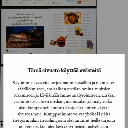
Tämä sivusto käyttää evästeitä
Käytämme evästeitä tarjoamamme sisällön ja mainosten
räätälöimiseen, sosiaalisen median ominaisuuksien
tukemiseen ja kävijämäärämme analysoimiseen. Lisäksi
jaamme sosiaalisen median, mainosalan ja analytiikka-
alan kumppaneillemme tietoja siitä, miten käytät
sivustoamme. Kumppanimme voivat yhdistää näitä
tietoja muihin tietoihin, joita olet antanut heille tai joita
Työhön osallistuneet henkilöt / tahot:
on kerätty, kun olet käyttänyt heidän palvelujaan.