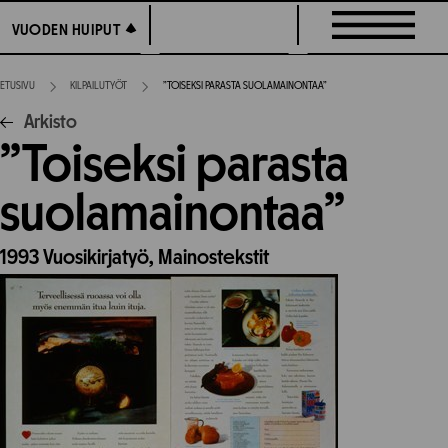
Siirry
VUODEN HUIPUT
VUODEN HUIPUT
suoraan
sisältöön
ETUSIVU
KILPAILUTYÖT
”TOISEKSI PARASTA SUOLAMAINONTAA”
Arkisto
”Toiseksi parasta
suolamainontaa”
1993
Vuosikirjatyö,
Mainostekstit