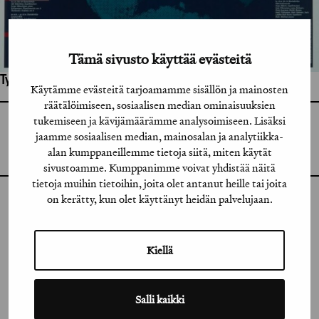
Tämä sivusto käyttää evästeitä
Työhön osallistuneet henkilöt / tahot:
Käytämme evästeitä tarjoamamme sisällön ja mainosten
räätälöimiseen, sosiaalisen median ominaisuuksien
tukemiseen ja kävijämäärämme analysoimiseen. Lisäksi
GRAFIA RY
jaamme sosiaalisen median, mainosalan ja analytiikka-
GRAFIA(AT)GRAFIA.FI
UUDENMAANKATU 11 B 9,
alan kumppaneillemme tietoja siitä, miten käytät
00120 HELSINKI
sivustoamme. Kumppanimme voivat yhdistää näitä
tietoja muihin tietoihin, joita olet antanut heille tai joita
on kerätty, kun olet käyttänyt heidän palvelujaan.
INSTAGRAM
LINKEDIN
Kiellä
FACEBOOK
VIMEO
Salli kaikki