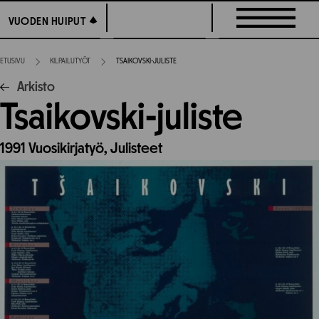
Siirry
VUODEN HUIPUT
VUODEN HUIPUT
suoraan
sisältöön
ETUSIVU
KILPAILUTYÖT
TSAIKOVSKI-JULISTE
Arkisto
Tsaikovski-juliste
1991
Vuosikirjatyö,
Julisteet