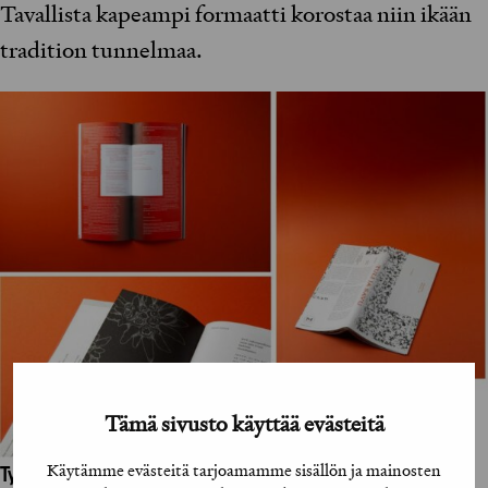
Tavallista kapeampi formaatti korostaa niin ikään
tradition tunnelmaa.
Tämä sivusto käyttää evästeitä
Käytämme evästeitä tarjoamamme sisällön ja mainosten
Työhön osallistuneet henkilöt / tahot: