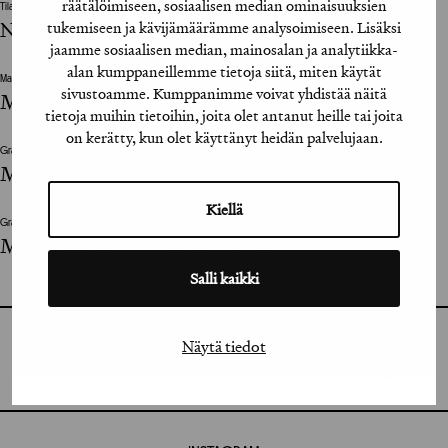
räätälöimiseen, sosiaalisen median ominaisuuksien
Tilaaja
Nihil Interit Ry
tukemiseen ja kävijämäärämme analysoimiseen. Lisäksi
jaamme sosiaalisen median, mainosalan ja analytiikka-
alan kumppaneillemme tietoja siitä, miten käytät
Mainostoimisto
sivustoamme. Kumppanimme voivat yhdistää näitä
Milena Huhta ja Jungmyung Lee, Aalto ARTS
tietoja muihin tietoihin, joita olet antanut heille tai joita
on kerätty, kun olet käyttänyt heidän palvelujaan.
Graafinen suunnittelija / Graphic Designer
Milena Huhta ja Jungmyung Lee
Kiellä
Graafinen suunnittelija / Graphic Designer
Milena Huhta ja Jungmyung Lee
Salli kaikki
GRAFIA RY
Näytä tiedot
GRAFIA(AT)GRAFIA.FI
UUDENMAANKATU 11 B 9,
00120 HELSINKI