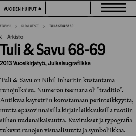
Siirry
VUODEN HUIPUT
VUODEN HUIPUT
suoraan
sisältöön
ETUSIVU
KILPAILUTYÖT
TULI & SAVU 68-69
Arkisto
Tuli & Savu 68-69
2013
Vuosikirjatyö,
Julkaisugrafiikka
Tuli & Savu on Nihil Inheritin kustantama
runojulkaisu. Numeron teemana oli "traditio”.
Antikvaa käytettiin korostamaan perinteikkyyttä,
mutta epäsovinnaisilla kirjainleikkauksilla tuotiin
siihen uudenaikaisuutta. Kuvitukset ja typografia
tukevat runojen visuaalisuutta ja symboliikkaa.