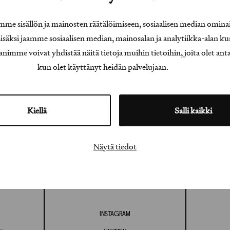
e sisällön ja mainosten räätälöimiseen, sosiaalisen median omina
äksi jaamme sosiaalisen median, mainosalan ja analytiikka-alan ku
e voivat yhdistää näitä tietoja muihin tietoihin, joita olet antanu
kun olet käyttänyt heidän palvelujaan.
Kiellä
Salli kaikki
Näytä tiedot
INSTAGRAM