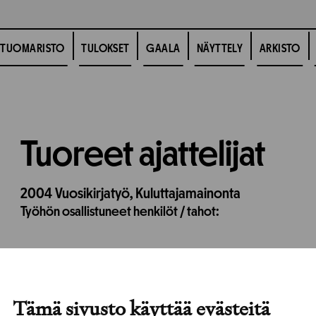
TUOMARISTO
TULOKSET
GAALA
NÄYTTELY
ARKISTO
Tuoreet ajattelijat
2004
Vuosikirjatyö,
Kuluttajamainonta
Työhön osallistuneet henkilöt / tahot:
Tämä sivusto käyttää evästeitä