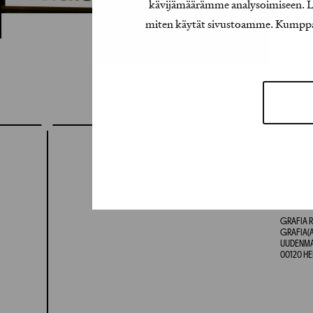
kävijämäärämme analysoimiseen. Lis
miten käytät sivustoamme. Kumppanimm
GRAFIA R
GRAFIA(A
UUDENMAA
00120 HE