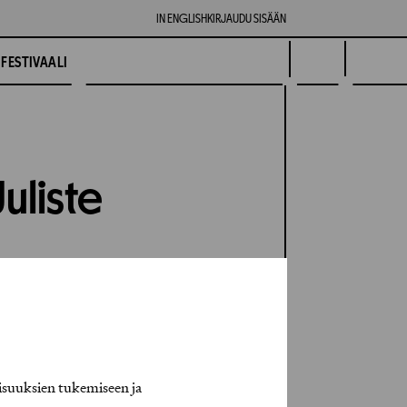
IN ENGLISH
KIRJAUDU SISÄÄN
FESTIVAALI
Juliste
isuuksien tukemiseen ja