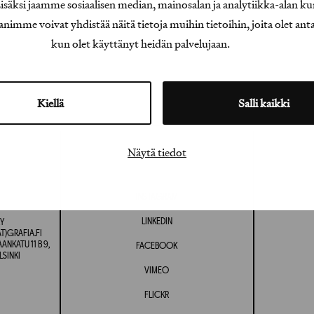
äksi jaamme sosiaalisen median, mainosalan ja analytiikka-alan ku
e voivat yhdistää näitä tietoja muihin tietoihin, joita olet antanu
kun olet käyttänyt heidän palvelujaan.
Kiellä
Salli kaikki
Näytä tiedot
INSTAGRAM
LINKEDIN
Y
T)GRAFIA.FI
NKATU 11 B 9,
FACEBOOK
LSINKI
VIMEO
FLICKR