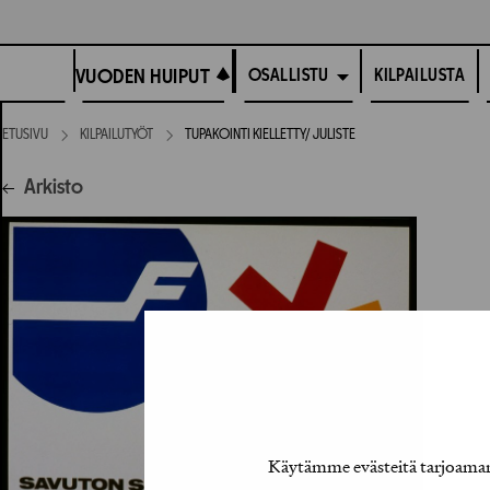
Siirry
suoraan
VUODEN HUIPUT
sisältöön
VUODEN HUIPUT
KILPAILUSTA
OSALLISTU
ETUSIVU
KILPAILUTYÖT
TUPAKOINTI KIELLETTY/ JULISTE
Arkisto
Käytämme evästeitä tarjoamamm