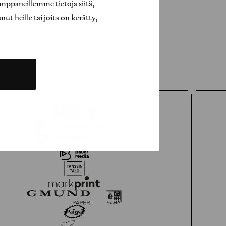
mppaneillemme tietoja siitä,
t heille tai joita on kerätty,