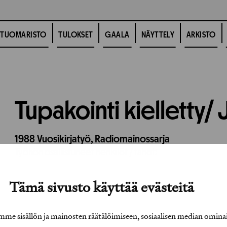
TUOMARISTO
TULOKSET
GAALA
NÄYTTELY
ARKISTO
Tupakointi kielletty/ 
1988
Vuosikirjatyö,
Radiomainossarja
Työhön osallistuneet henkilöt / tahot:
Tämä sivusto käyttää evästeitä
e sisällön ja mainosten räätälöimiseen, sosiaalisen median omina