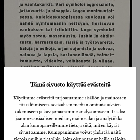
Tämä sivusto käyttää evästeitä
Käytämme evästeitä tarjoamamme sisällön ja mainosten
räätälöimiseen, sosiaalisen median ominaisuuksien
tukemiseen ja kävijämäärämme analysoimiseen. Lisäksi
jaamme sosiaalisen median, mainosalan ja analytiikka-
alan kumppaneillemme tietoja siitä, miten käytät
sivustoamme. Kumppanimme voivat yhdistää näitä
tietoja muihin tietoihin, joita olet antanut heille tai joita