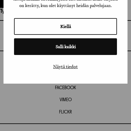
on kerätty, kun olet käyttänyt heidän palvelujaan.
Työhön osallistuneet henkilöt / tahot:
Kiellä
GRAFIA RY
GRAFIA(AT)GRAFIA.FI
UUDENMAANKATU 11 B 9,
00120 HELSINKI
Salli kaikki
INSTAGRAM
Näytä tiedot
LINKEDIN
FACEBOOK
VIMEO
FLICKR