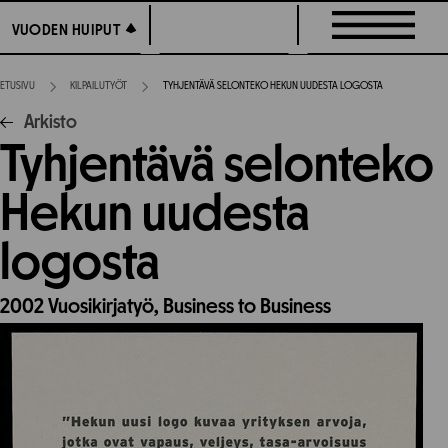
Siirry
VUODEN HUIPUT
VUODEN HUIPUT
suoraan
sisältöön
ETUSIVU
KILPAILUTYÖT
TYHJENTÄVÄ SELONTEKO HEKUN UUDESTA LOGOSTA
Arkisto
Tyhjentävä selonteko
Hekun uudesta
logosta
2002
Vuosikirjatyö,
Business to Business