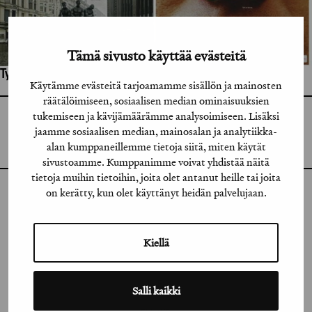
Tämä sivusto käyttää evästeitä
Työhön osallistuneet henkilöt / tahot:
Käytämme evästeitä tarjoamamme sisällön ja mainosten
räätälöimiseen, sosiaalisen median ominaisuuksien
tukemiseen ja kävijämäärämme analysoimiseen. Lisäksi
GRAFIA RY
GRAFIA(AT)GRAFIA.FI
jaamme sosiaalisen median, mainosalan ja analytiikka-
UUDENMAANKATU 11 B 9,
alan kumppaneillemme tietoja siitä, miten käytät
00120 HELSINKI
sivustoamme. Kumppanimme voivat yhdistää näitä
tietoja muihin tietoihin, joita olet antanut heille tai joita
on kerätty, kun olet käyttänyt heidän palvelujaan.
INSTAGRAM
LINKEDIN
Kiellä
FACEBOOK
VIMEO
Salli kaikki