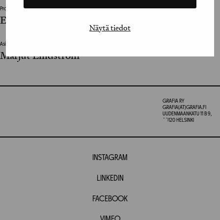
Projektijohtaja / Project Manager
Elina Oksa
Näytä tiedot
Asiakkaan vastuuhenkilö / Client’s Representative
Marjut Lindström
GRAFIA RY
GRAFIA(AT)GRAFIA.FI
UUDENMAANKATU 11 B 9,
00120 HELSINKI
INSTAGRAM
LINKEDIN
FACEBOOK
VIMEO