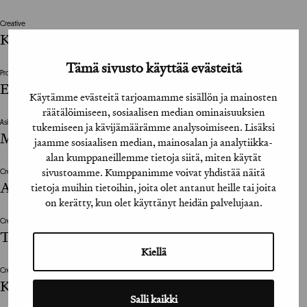
Creative
Kalle Sirkiä
Tämä sivusto käyttää evästeitä
Projektijohtaja / Project Manager
Elina Oksa
Käytämme evästeitä tarjoamamme sisällön ja mainosten
räätälöimiseen, sosiaalisen median ominaisuuksien
Asiakkaan vastuuhenkilö / Client’s Representative
tukemiseen ja kävijämäärämme analysoimiseen. Lisäksi
Marjut Lindström
jaamme sosiaalisen median, mainosalan ja analytiikka-
alan kumppaneillemme tietoja siitä, miten käytät
sivustoamme. Kumppanimme voivat yhdistää näitä
Creative
Ari Kivi
tietoja muihin tietoihin, joita olet antanut heille tai joita
on kerätty, kun olet käyttänyt heidän palvelujaan.
Creative
Toni Salminen
Kiellä
Creative
Kalle Sirkiä
Salli kaikki