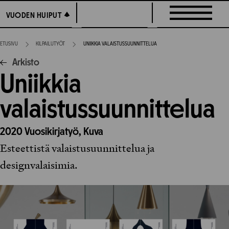
Siirry
VUODEN HUIPUT
VUODEN HUIPUT
suoraan
sisältöön
ETUSIVU
KILPAILUTYÖT
UNIIKKIA VALAISTUSSUUNNITTELUA
Arkisto
Uniikkia
valaistussuunnittelua
2020
Vuosikirjatyö,
Kuva
Esteettistä valaistusuunnittelua ja
designvalaisimia.