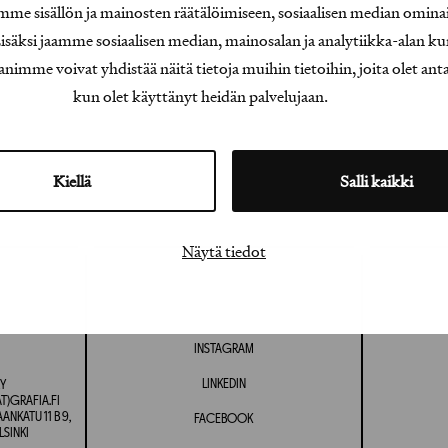
e sisällön ja mainosten räätälöimiseen, sosiaalisen median omina
äksi jaamme sosiaalisen median, mainosalan ja analytiikka-alan ku
e voivat yhdistää näitä tietoja muihin tietoihin, joita olet antanu
kun olet käyttänyt heidän palvelujaan.
Kiellä
Salli kaikki
Näytä tiedot
INSTAGRAM
LINKEDIN
Y
T)GRAFIA.FI
NKATU 11 B 9,
FACEBOOK
LSINKI