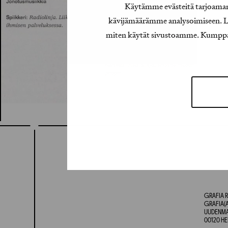
Käytämme evästeitä tarjoamamm
kävijämäärämme analysoimiseen. Lis
miten käytät sivustoamme. Kumppanimm
GRAFIA R
GRAFIA(A
UUDENMAA
00120 HE