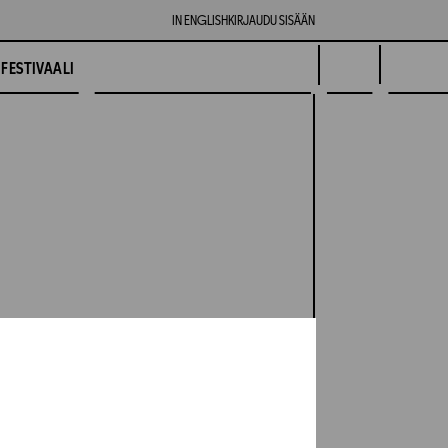
IN ENGLISH
KIRJAUDU SISÄÄN
FESTIVAALI