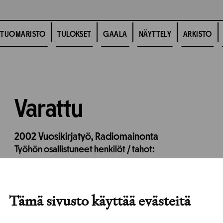
TUOMARISTO
TULOKSET
GAALA
NÄYTTELY
ARKISTO
Varattu
2002
Vuosikirjatyö,
Radiomainonta
Työhön osallistuneet henkilöt / tahot:
Tämä sivusto käyttää evästeitä