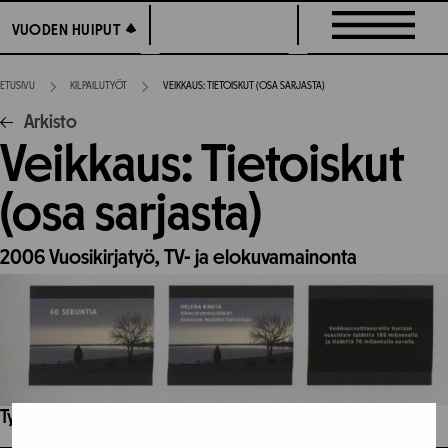
Siirry
VUODEN HUIPUT
VUODEN HUIPUT
suoraan
sisältöön
ETUSIVU
KILPAILUTYÖT
VEIKKAUS: TIETOISKUT (OSA SARJASTA)
Arkisto
Veikkaus: Tietoiskut
(osa sarjasta)
2006
Vuosikirjatyö,
TV- ja elokuvamainonta
Työhön osallistuneet henkilöt / tahot: