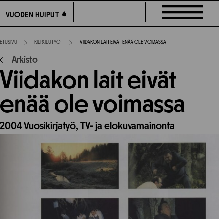
Siirry
VUODEN HUIPUT
VUODEN HUIPUT
suoraan
sisältöön
ETUSIVU
KILPAILUTYÖT
VIIDAKON LAIT EIVÄT ENÄÄ OLE VOIMASSA
Arkisto
Viidakon lait eivät
enää ole voimassa
2004
Vuosikirjatyö,
TV- ja elokuvamainonta