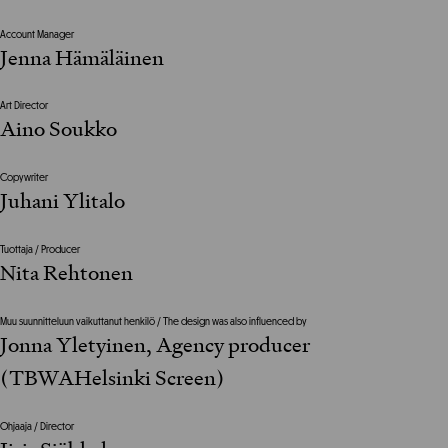
Account Manager
Jenna Hämäläinen
Art Director
Aino Soukko
Copywriter
Juhani Ylitalo
Tuottaja / Producer
Nita Rehtonen
Muu suunnitteluun vaikuttanut henkilö / The design was also influenced by
Jonna Yletyinen, Agency producer
(TBWAHelsinki Screen)
Ohjaaja / Director