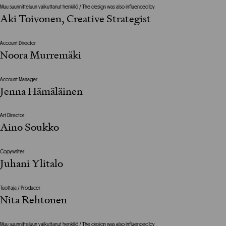
Muu suunnitteluun vaikuttanut henkilö / The design was also influenced by
Aki Toivonen, Creative Strategist
Account Director
Noora Murremäki
Account Manager
Jenna Hämäläinen
Art Director
Aino Soukko
Copywriter
Juhani Ylitalo
Tuottaja / Producer
Nita Rehtonen
Muu suunnitteluun vaikuttanut henkilö / The design was also influenced by