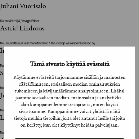
Juhani Vuorisalo
Kuvankäsittelijä / Image Editor
Astrid Lindroos
Muu suunnitteluun vaikuttanut henkilö / The design was also influenced by
Inkeri Harju (Helsingin Sanomat)
Tämä sivusto käyttää evästeitä
Muu suunnitteluun vaikuttanut henkilö / The design was also influenced by
Salla Varpula (Helsingin Sanomat)
Käytämme evästeitä tarjoamamme sisällön ja mainosten
räätälöimiseen, sosiaalisen median ominaisuuksien
Muu suunnitteluun vaikuttanut henkilö / The design was also influenced by
tukemiseen ja kävijämäärämme analysoimiseen. Lisäksi
Jutta Sarhimaa (Helsingin Sanomat)
jaamme sosiaalisen median, mainosalan ja analytiikka-
alan kumppaneillemme tietoja siitä, miten käytät
sivustoamme. Kumppanimme voivat yhdistää näitä
Muu suunnitteluun vaikuttanut henkilö / The design was also influenced by
Lotta Mikkilä (Helsingin Sanomat)
tietoja muihin tietoihin, joita olet antanut heille tai joita
on kerätty, kun olet käyttänyt heidän palvelujaan.
Muu suunnitteluun vaikuttanut henkilö / The design was also influenced by