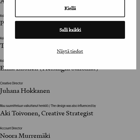
Aliisa Ristmeri (Helsingin Sanomat)
Kiellä
Asiakkaan vastuuhenkilö / Client’s Representative
Petra Koivusilta (Helsingin Sanomat)
Salli kaikki
Asiakkaan vastuuhenkilö / Client’s Representative
Tuomas Jääskeläinen (Helsingin Sanomat)
Näytä tiedot
Asiakkaan vastuuhenkilö / Client’s Representative
Elina Ellonen (Helsingin Sanomat)
Creative Director
Juhana Hokkanen
Muu suunnitteluun vaikuttanut henkilö / The design was also influenced by
Aki Toivonen, Creative Strategist
Account Director
Noora Murremäki