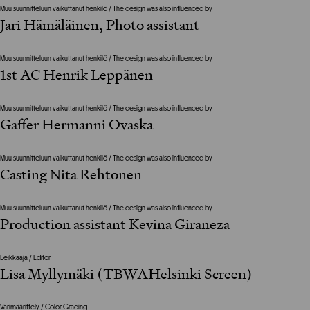
Muu suunnitteluun vaikuttanut henkilö / The design was also influenced by
Jari Hämäläinen, Photo assistant
Muu suunnitteluun vaikuttanut henkilö / The design was also influenced by
1st AC Henrik Leppänen
Muu suunnitteluun vaikuttanut henkilö / The design was also influenced by
Gaffer Hermanni Ovaska
Muu suunnitteluun vaikuttanut henkilö / The design was also influenced by
Casting Nita Rehtonen
Muu suunnitteluun vaikuttanut henkilö / The design was also influenced by
Production assistant Kevina Giraneza
Leikkaaja / Editor
Lisa Myllymäki (TBWAHelsinki Screen)
Värimäärittely / Color Grading