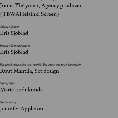
Jonna Yletyinen, Agency producer
(TBWAHelsinki Screen)
Ohjaaja / Director
Iiris Sjöblad
Kuvaaja / Cinematographer
Iiris Sjöblad
Muu suunnitteluun vaikuttanut henkilö / The design was also influenced by
Ruut Mantila, Set design
Stylisti / Stylist
Marié Iradukunda
Hair & make up
Jennifer Appleton