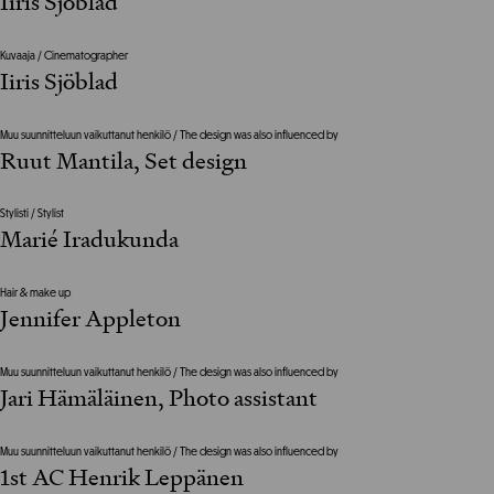
Iiris Sjöblad
Kuvaaja / Cinematographer
Iiris Sjöblad
Muu suunnitteluun vaikuttanut henkilö / The design was also influenced by
Ruut Mantila, Set design
Stylisti / Stylist
Marié Iradukunda
Hair & make up
Jennifer Appleton
Muu suunnitteluun vaikuttanut henkilö / The design was also influenced by
Jari Hämäläinen, Photo assistant
Muu suunnitteluun vaikuttanut henkilö / The design was also influenced by
1st AC Henrik Leppänen