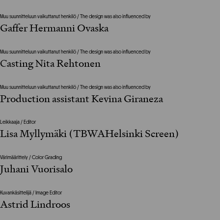
Muu suunnitteluun vaikuttanut henkilö / The design was also influenced by
Gaffer Hermanni Ovaska
Muu suunnitteluun vaikuttanut henkilö / The design was also influenced by
Casting Nita Rehtonen
Muu suunnitteluun vaikuttanut henkilö / The design was also influenced by
Production assistant Kevina Giraneza
Leikkaaja / Editor
Lisa Myllymäki (TBWAHelsinki Screen)
Värimäärittely / Color Grading
Juhani Vuorisalo
Kuvankäsittelijä / Image Editor
Astrid Lindroos