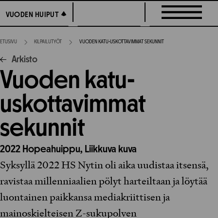
Siirry
VUODEN HUIPUT
VUODEN HUIPUT
suoraan
sisältöön
ETUSIVU
KILPAILUTYÖT
VUODEN KATU-USKOTTAVIMMAT SEKUNNIT
Arkisto
Vuoden katu-
uskottavimmat
sekunnit
2022
Hopeahuippu,
Liikkuva kuva
Syksyllä 2022 HS Nytin oli aika uudistaa itsensä,
ravistaa millenniaalien pölyt harteiltaan ja löytää
luontainen paikkansa mediakriittisen ja
mainoskielteisen Z-sukupolven