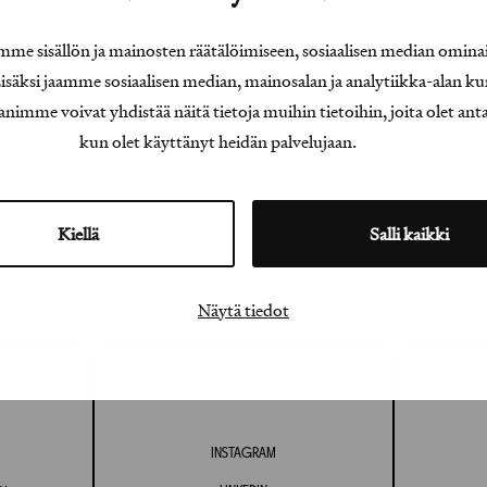
e sisällön ja mainosten räätälöimiseen, sosiaalisen median omina
äksi jaamme sosiaalisen median, mainosalan ja analytiikka-alan ku
e voivat yhdistää näitä tietoja muihin tietoihin, joita olet antanu
kun olet käyttänyt heidän palvelujaan.
Kiellä
Salli kaikki
Näytä tiedot
INSTAGRAM