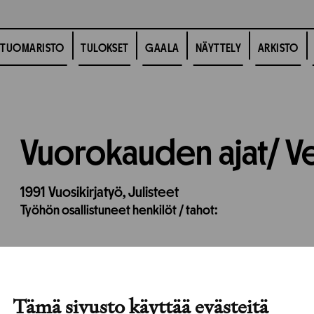
TUOMARISTO
TULOKSET
GAALA
NÄYTTELY
ARKISTO
Vuorokauden ajat/ 
1991
Vuosikirjatyö,
Julisteet
Työhön osallistuneet henkilöt / tahot:
Tämä sivusto käyttää evästeitä