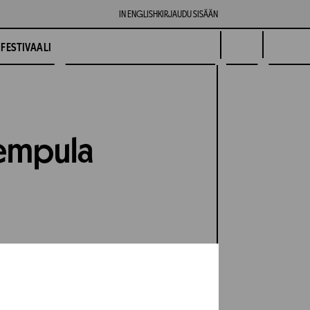
IN ENGLISH
KIRJAUDU SISÄÄN
FESTIVAALI
Vempula