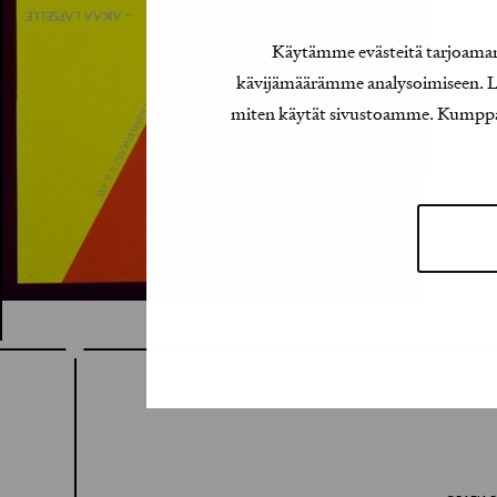
Käytämme evästeitä tarjoamamm
kävijämäärämme analysoimiseen. Lis
miten käytät sivustoamme. Kumppanimm