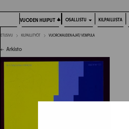
Siirry
suoraan
VUODEN HUIPUT
sisältöön
VUODEN HUIPUT
KILPAILUSTA
OSALLISTU
ETUSIVU
KILPAILUTYÖT
VUOROKAUDEN AJAT/ VEMPULA
Arkisto