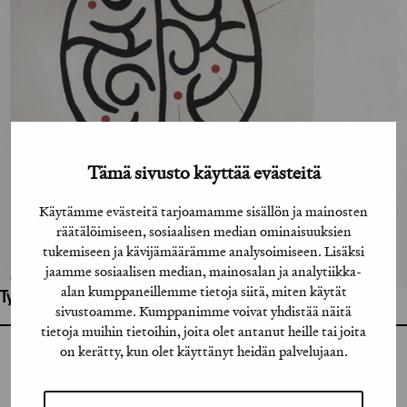
Tämä sivusto käyttää evästeitä
Käytämme evästeitä tarjoamamme sisällön ja mainosten
räätälöimiseen, sosiaalisen median ominaisuuksien
tukemiseen ja kävijämäärämme analysoimiseen. Lisäksi
jaamme sosiaalisen median, mainosalan ja analytiikka-
alan kumppaneillemme tietoja siitä, miten käytät
Työhön osallistuneet henkilöt / tahot:
sivustoamme. Kumppanimme voivat yhdistää näitä
tietoja muihin tietoihin, joita olet antanut heille tai joita
on kerätty, kun olet käyttänyt heidän palvelujaan.
GRAFIA RY
GRAFIA(AT)GRAFIA.FI
UUDENMAANKATU 11 B 9,
00120 HELSINKI