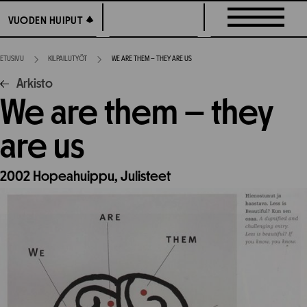
Siirry
VUODEN HUIPUT
VUODEN HUIPUT
suoraan
sisältöön
ETUSIVU
KILPAILUTYÖT
WE ARE THEM – THEY ARE US
Arkisto
We are them – they
are us
2002
Hopeahuippu,
Julisteet