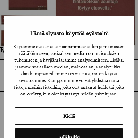
Tämä sivusto käyttää evästeitä
Käytämme evästeitä tarjoamamme sisällön ja mainosten
Työhön osallistuneet henkilöt / tahot:
räätälöimiseen, sosiaalisen median ominaisuuksien
tukemiseen ja kävijämäärämme analysoimiseen. Lisäksi
jaamme sosiaalisen median, mainosalan ja analytiikka-
GRAFIA RY
alan kumppaneillemme tietoja siitä, miten käytät
GRAFIA(AT)GRAFIA.FI
UUDENMAANKATU 11 B 9,
sivustoamme. Kumppanimme voivat yhdistää näitä
00120 HELSINKI
tietoja muihin tietoihin, joita olet antanut heille tai joita
on kerätty, kun olet käyttänyt heidän palvelujaan.
INSTAGRAM
Kiellä
LINKEDIN
FACEBOOK
Salli kaikki