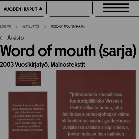
Siirry
VUODEN HUIPUT
VUODEN HUIPUT
suoraan
sisältöön
ETUSIVU
KILPAILUTYÖT
WORD OF MOUTH (SARJA)
Arkisto
Word of mouth (sarja)
2003
Vuosikirjatyö,
Mainostekstit