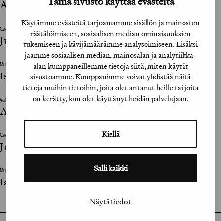
Tämä sivusto käyttää evästeitä
Aki-Pekka Sinikoski
Käytämme evästeitä tarjoamamme sisällön ja mainosten
Graafinen suunnittelija / Graphic Designer
räätälöimiseen, sosiaalisen median ominaisuuksien
Jussi Karjalainen
tukemiseen ja kävijämäärämme analysoimiseen. Lisäksi
jaamme sosiaalisen median, mainosalan ja analytiikka-
alan kumppaneillemme tietoja siitä, miten käytät
Muu suunnitteluun vaikuttanut henkilö / The design was also influenced by
Isla, Anja, Veikko
sivustoamme. Kumppanimme voivat yhdistää näitä
tietoja muihin tietoihin, joita olet antanut heille tai joita
on kerätty, kun olet käyttänyt heidän palvelujaan.
Valokuvat / Photographs
Aki-Pekka Sinikoski
Kiellä
Graafinen suunnittelija / Graphic Designer
Jussi Karjalainen
Salli kaikki
Muu suunnitteluun vaikuttanut henkilö / The design was also influenced by
Isla, Anja, Veikko
Näytä tiedot