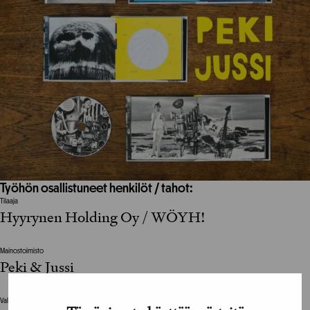
Työhön osallistuneet henkilöt / tahot:
Tilaaja
Hyyrynen Holding Oy / WÖYH!
Mainostoimisto
Peki & Jussi
Valokuvat / Photographs