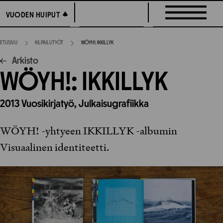
Siirry
VUODEN HUIPUT
VUODEN HUIPUT
suoraan
sisältöön
ETUSIVU
KILPAILUTYÖT
WÖYH!: IKKILLYK
Arkisto
WÖYH!: IKKILLYK
2013
Vuosikirjatyö,
Julkaisugrafiikka
WÖYH! -yhtyeen IKKILLYK -albumin
Visuaalinen identiteetti.