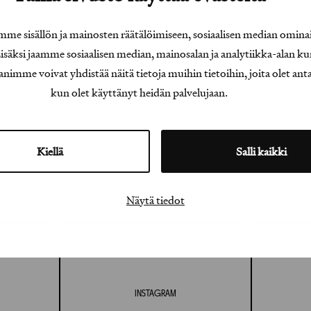
e sisällön ja mainosten räätälöimiseen, sosiaalisen median omina
äksi jaamme sosiaalisen median, mainosalan ja analytiikka-alan ku
e voivat yhdistää näitä tietoja muihin tietoihin, joita olet antanu
kun olet käyttänyt heidän palvelujaan.
Kiellä
Salli kaikki
Näytä tiedot
INSTAGRAM