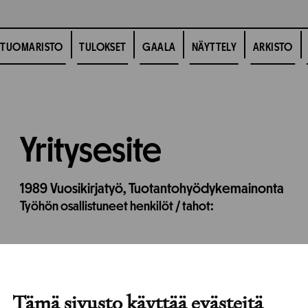
TUOMARISTO
TULOKSET
GAALA
NÄYTTELY
ARKISTO
Yritysesite
1989
Vuosikirjatyö,
Tuotantohyödykemainonta
Työhön osallistuneet henkilöt / tahot:
Tämä sivusto käyttää evästeitä