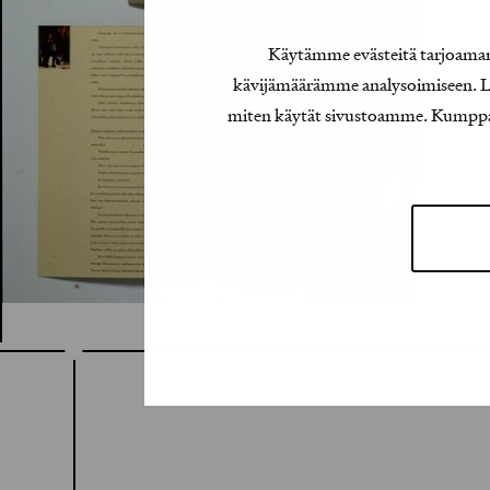
Käytämme evästeitä tarjoamamm
kävijämäärämme analysoimiseen. Lis
miten käytät sivustoamme. Kumppanimm