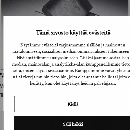
Tämä sivusto käyttää evästeitä
Käytämme evästeitä tarjoamamme sisällön ja mainosten
räätälöimiseen, sosiaalisen median ominaisuuksien tukemiseen 
kävijämäärämme analysoimiseen. Lisäksi jaamme sosiaalisen
median, mainosalan ja analytiikka-alan kumppaneillemme tieto
siitä, miten käytät sivustoamme. Kumppanimme voivat yhdist
”A-lehtien suoramainoslähetys”
näitä tietoja muihin tietoihin, joita olet antanut heille tai joita 
kerätty, kun olet käyttänyt heidän palvelujaan.
Vuosikirjatyö
Tuotantohyödykemainonta
Kiellä
Salli kaikki