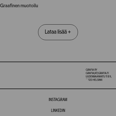
Graafinen muotoilu
Lataa lisää
+
GRAFIA RY
GRAFIA(AT)GRAFIA.FI
UUDENMAANKATU 11 B 9,
00120 HELSINKI
INSTAGRAM
LINKEDIN