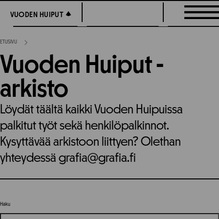
Siirry
VUODEN HUIPUT
VUODEN HUIPUT
suoraan
sisältöön
ETUSIVU
Vuoden Huiput -
arkisto
Löydät täältä kaikki Vuoden Huipuissa
palkitut työt sekä henkilöpalkinnot.
Kysyttävää arkistoon liittyen? Olethan
yhteydessä grafia@grafia.fi
Haku