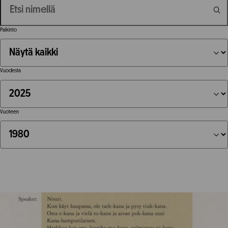
Palkinto
Vuodesta
Vuoteen