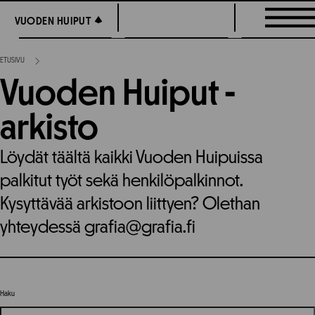
Siirry
VUODEN HUIPUT
VUODEN HUIPUT
suoraan
sisältöön
ETUSIVU
Vuoden Huiput -
arkisto
Löydät täältä kaikki Vuoden Huipuissa
palkitut työt sekä henkilöpalkinnot.
Kysyttävää arkistoon liittyen? Olethan
yhteydessä grafia@grafia.fi
Haku