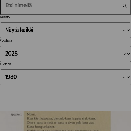
Palkinto
Vuodesta
Vuoteen