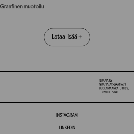
Graafinen muotoilu
Lataa lisää
+
GRAFIA RY
GRAFIA(AT)GRAFIA.FI
UUDENMAANKATU 11 B 9,
00120 HELSINKI
INSTAGRAM
LINKEDIN