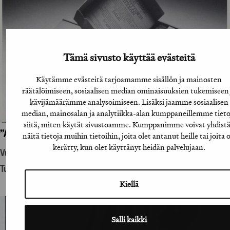
Tämä sivusto käyttää evästeitä
Käytämme evästeitä tarjoamamme sisällön ja mainosten
räätälöimiseen, sosiaalisen median ominaisuuksien tukemiseen 
kävijämäärämme analysoimiseen. Lisäksi jaamme sosiaalisen
median, mainosalan ja analytiikka-alan kumppaneillemme tieto
siitä, miten käytät sivustoamme. Kumppanimme voivat yhdist
”A-lehtien suoramainoslähetys”
näitä tietoja muihin tietoihin, joita olet antanut heille tai joita 
kerätty, kun olet käyttänyt heidän palvelujaan.
Vuosikirjatyö
Tuotantohyödykemainonta
Kiellä
Salli kaikki