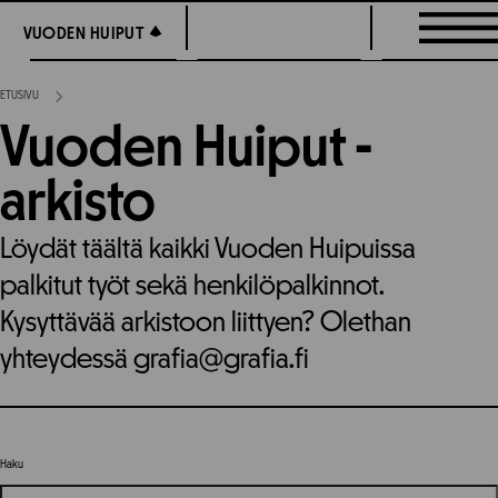
Siirry
VUODEN HUIPUT
VUODEN HUIPUT
suoraan
sisältöön
ETUSIVU
Vuoden Huiput -
arkisto
Löydät täältä kaikki Vuoden Huipuissa
palkitut työt sekä henkilöpalkinnot.
Kysyttävää arkistoon liittyen? Olethan
yhteydessä grafia@grafia.fi
Haku