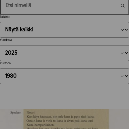
Palkinto
Vuodesta
Vuoteen