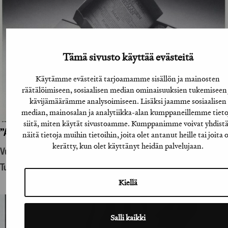
Tämä sivusto käyttää evästeitä
Käytämme evästeitä tarjoamamme sisällön ja mainosten
räätälöimiseen, sosiaalisen median ominaisuuksien tukemiseen 
kävijämäärämme analysoimiseen. Lisäksi jaamme sosiaalisen
median, mainosalan ja analytiikka-alan kumppaneillemme tieto
siitä, miten käytät sivustoamme. Kumppanimme voivat yhdist
”A-lehtien suoramainoslähetys”
näitä tietoja muihin tietoihin, joita olet antanut heille tai joita 
kerätty, kun olet käyttänyt heidän palvelujaan.
Vuosikirjatyö
Tuotantohyödykemainonta
Kiellä
Salli kaikki