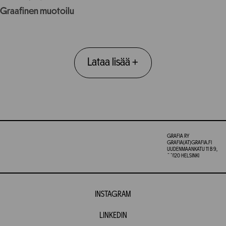
Graafinen muotoilu
Lataa lisää
+
GRAFIA RY
GRAFIA(AT)GRAFIA.FI
UUDENMAANKATU 11 B 9,
00120 HELSINKI
INSTAGRAM
LINKEDIN