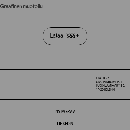
Graafinen muotoilu
Lataa lisää
+
GRAFIA RY
GRAFIA(AT)GRAFIA.FI
UUDENMAANKATU 11 B 9,
00120 HELSINKI
INSTAGRAM
LINKEDIN