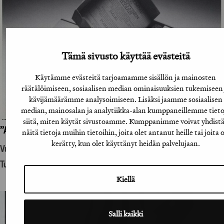
Tämä sivusto käyttää evästeitä
Käytämme evästeitä tarjoamamme sisällön ja mainosten
räätälöimiseen, sosiaalisen median ominaisuuksien tukemiseen 
kävijämäärämme analysoimiseen. Lisäksi jaamme sosiaalisen
median, mainosalan ja analytiikka-alan kumppaneillemme tieto
siitä, miten käytät sivustoamme. Kumppanimme voivat yhdist
”A-lehtien suoramainoslähetys”
näitä tietoja muihin tietoihin, joita olet antanut heille tai joita 
kerätty, kun olet käyttänyt heidän palvelujaan.
Vuosikirjatyö
Tuotantohyödykemainonta
Kiellä
Salli kaikki