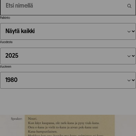
Palkinto
Vuodesta
Vuoteen