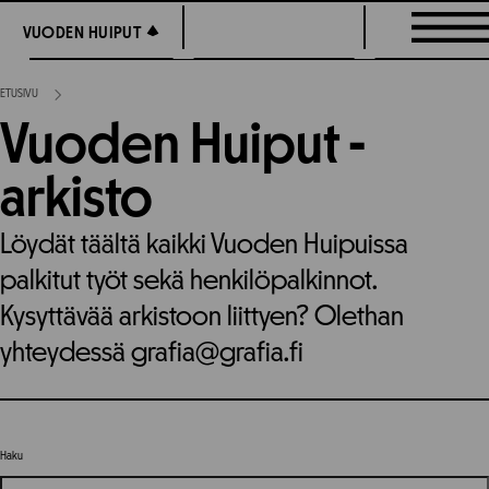
Siirry
VUODEN HUIPUT
VUODEN HUIPUT
suoraan
sisältöön
ETUSIVU
Vuoden Huiput -
arkisto
Löydät täältä kaikki Vuoden Huipuissa
palkitut työt sekä henkilöpalkinnot.
Kysyttävää arkistoon liittyen? Olethan
yhteydessä grafia@grafia.fi
Haku