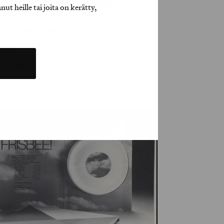
t heille tai joita on kerätty,
ien suoramainoslähetys”
jatyö
ohyödykemainonta