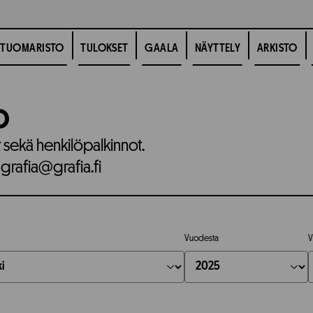
TUOMARISTO
TULOKSET
GAALA
NÄYTTELY
ARKISTO
o
t sekä henkilöpalkinnot.
 grafia@grafia.fi
Vuodesta
V