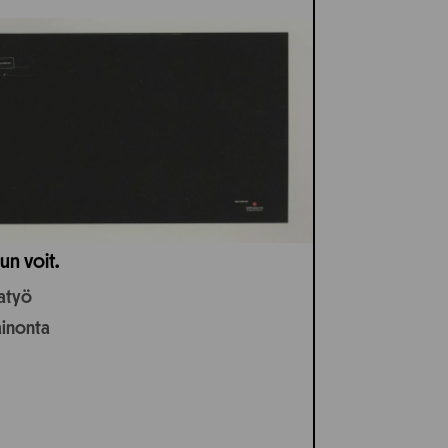
un voit.
jatyö
ainonta