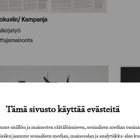
okuviin/ Kampanja
ikirjatyö
uttajamainonta
Tämä sivusto käyttää evästeitä
e sisällön ja mainosten räätälöimiseen, sosiaalisen median omina
äksi jaamme sosiaalisen median, mainosalan ja analytiikka-alan ku
o Paraoa – Viimeistelyn taito