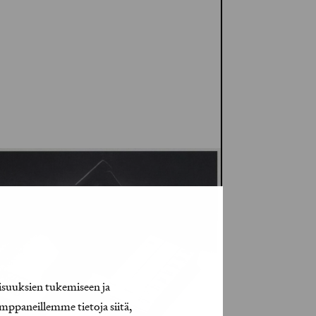
isuuksien tukemiseen ja
mppaneillemme tietoja siitä,