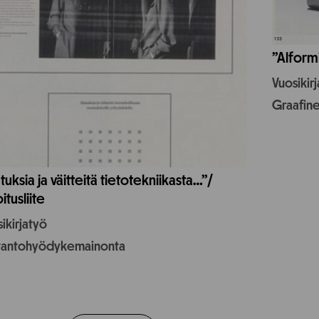
”Alform
Vuosikir
Graafin
tuksia ja väitteitä tietotekniikasta…”/
itusliite
ikirjatyö
tantohyödykemainonta