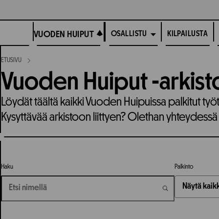
Siirry
suoraan
VUODEN HUIPUT
sisältöön
VUODEN HUIPUT
KILPAILUSTA
OSALLISTU
ETUSIVU
Vuoden Huiput -arkist
Löydät täältä kaikki Vuoden Huipuissa palkitut työ
Kysyttävää arkistoon liittyen? Olethan yhteydessä
Haku
Palkinto