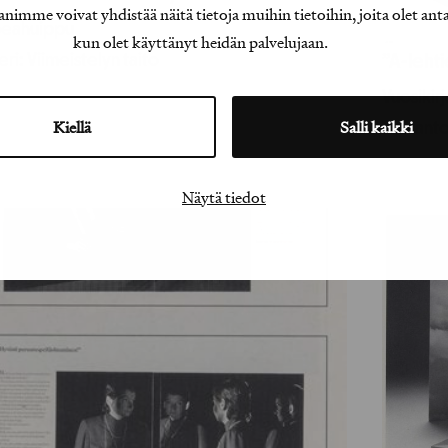
e voivat yhdistää näitä tietoja muihin tietoihin, joita olet antanu
eahuippu
kun olet käyttänyt heidän palvelujaan.
ri: Viimeistelyn taito
”A-leht
Vuosikir
Kiellä
Salli kaikki
Tuotant
Näytä tiedot