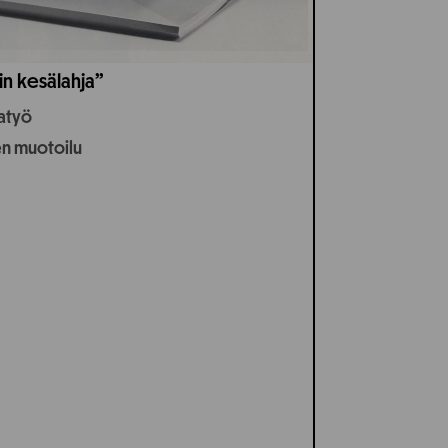
in kesälahja”
jatyö
en muotoilu