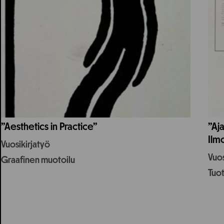
”Aesthetics in Practice”
”Aja
Ilmo
Vuosikirjatyö
Vuos
Graafinen muotoilu
Tuo