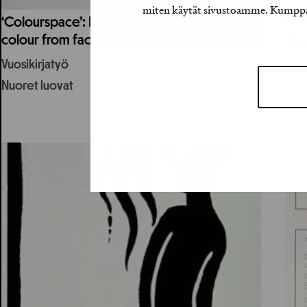
miten käytät sivustoamme. Kumppanimm
Hop
‘Colourspace’: Book on the narrativity in
colour from facades to graphic space
Joke
Vuosikirjatyö
Nuoret luovat