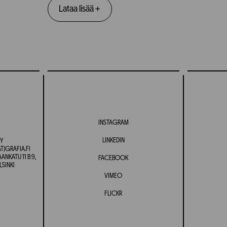
Lataa lisää
+
INSTAGRAM
LINKEDIN
Y
T)GRAFIA.FI
NKATU 11 B 9,
FACEBOOK
LSINKI
VIMEO
FLICKR