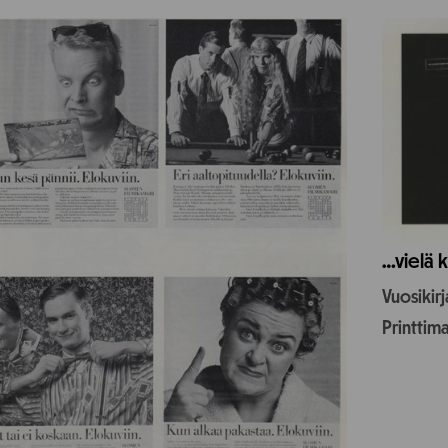
…vielä k
Vuosikir
Printtim