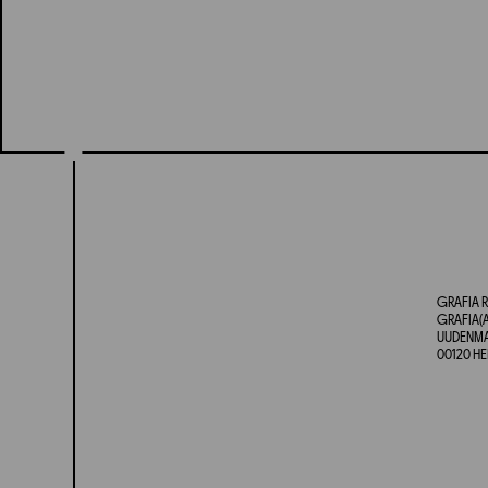
GRAFIA R
GRAFIA(A
UUDENMAA
00120 HE