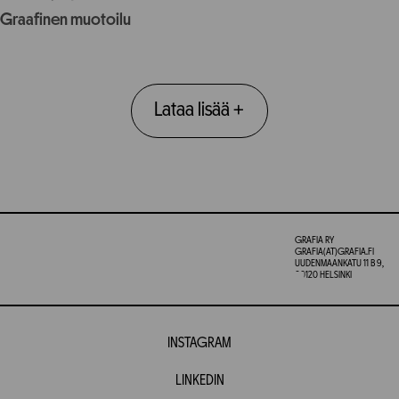
Graafinen muotoilu
Lataa lisää
+
GRAFIA RY
GRAFIA(AT)GRAFIA.FI
UUDENMAANKATU 11 B 9,
00120 HELSINKI
INSTAGRAM
LINKEDIN