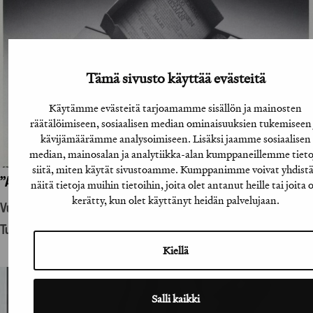
Tämä sivusto käyttää evästeitä
Käytämme evästeitä tarjoamamme sisällön ja mainosten
räätälöimiseen, sosiaalisen median ominaisuuksien tukemiseen 
kävijämäärämme analysoimiseen. Lisäksi jaamme sosiaalisen
median, mainosalan ja analytiikka-alan kumppaneillemme tieto
siitä, miten käytät sivustoamme. Kumppanimme voivat yhdist
”A-lehtien suoramainoslähetys”
näitä tietoja muihin tietoihin, joita olet antanut heille tai joita 
kerätty, kun olet käyttänyt heidän palvelujaan.
Vuosikirjatyö
Tuotantohyödykemainonta
Kiellä
Salli kaikki