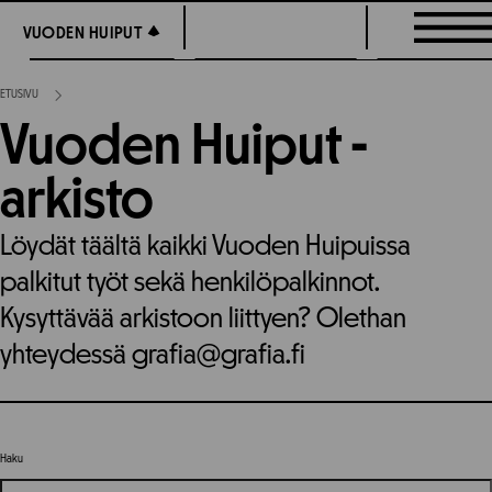
Siirry
VUODEN HUIPUT
VUODEN HUIPUT
suoraan
sisältöön
ETUSIVU
Vuoden Huiput -
arkisto
Löydät täältä kaikki Vuoden Huipuissa
palkitut työt sekä henkilöpalkinnot.
Kysyttävää arkistoon liittyen? Olethan
yhteydessä grafia@grafia.fi
Haku