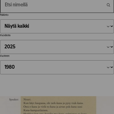
Palkinto
Vuodesta
Vuoteen