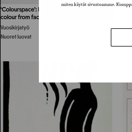
miten käytät sivustoamme. Kumppanimm
Hop
‘Colourspace’: Book on the narrativity in
colour from facades to graphic space
Joke
Vuosikirjatyö
Nuoret luovat