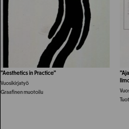
”Aesthetics in Practice”
”Aja
Ilmo
Vuosikirjatyö
Vuos
Graafinen muotoilu
Tuo