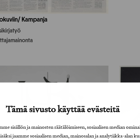
okuviin/ Kampanja
ikirjatyö
uttajamainonta
Tämä sivusto käyttää evästeitä
e sisällön ja mainosten räätälöimiseen, sosiaalisen median omina
äksi jaamme sosiaalisen median, mainosalan ja analytiikka-alan ku
o Paraoa – Viimeistelyn taito