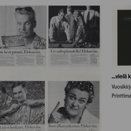
…vielä k
Vuosikir
Printtim