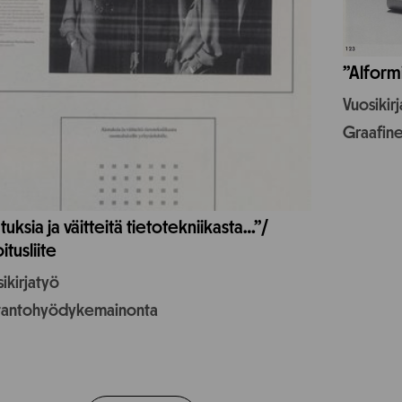
”Alform
Vuosikir
Graafin
tuksia ja väitteitä tietotekniikasta…”/
itusliite
ikirjatyö
tantohyödykemainonta