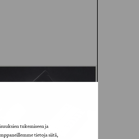
isuuksien tukemiseen ja
mppaneillemme tietoja siitä,