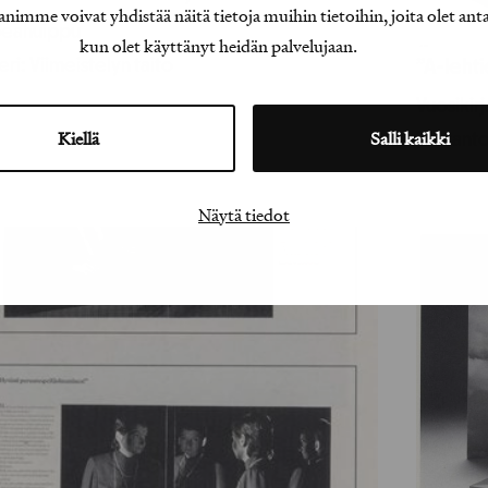
e voivat yhdistää näitä tietoja muihin tietoihin, joita olet antanu
eahuippu
kun olet käyttänyt heidän palvelujaan.
ri: Viimeistelyn taito
”A-leht
Vuosikir
Kiellä
Salli kaikki
Tuotant
Näytä tiedot