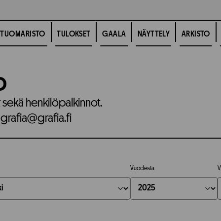
TUOMARISTO
TULOKSET
GAALA
NÄYTTELY
ARKISTO
o
t sekä henkilöpalkinnot.
 grafia@grafia.fi
Vuodesta
V