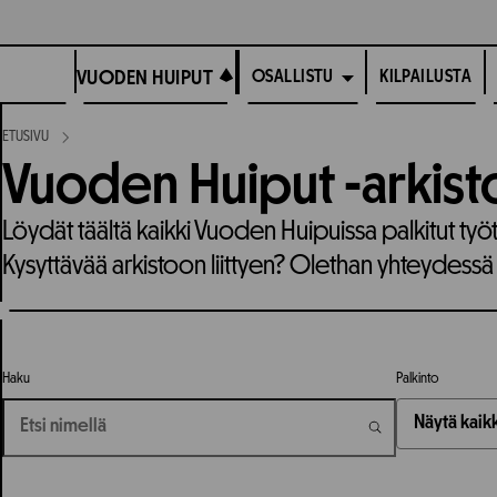
Siirry
suoraan
VUODEN HUIPUT
sisältöön
VUODEN HUIPUT
KILPAILUSTA
OSALLISTU
ETUSIVU
Vuoden Huiput -arkist
Löydät täältä kaikki Vuoden Huipuissa palkitut työ
Kysyttävää arkistoon liittyen? Olethan yhteydessä
Haku
Palkinto