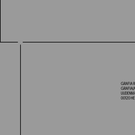
GRAFIA R
GRAFIA(A
UUDENMAA
00120 HE