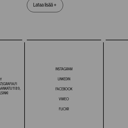
Lataa lisää
+
INSTAGRAM
LINKEDIN
Y
T)GRAFIA.FI
NKATU 11 B 9,
FACEBOOK
LSINKI
VIMEO
FLICKR