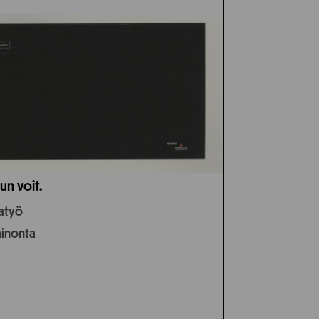
un voit.
jatyö
ainonta