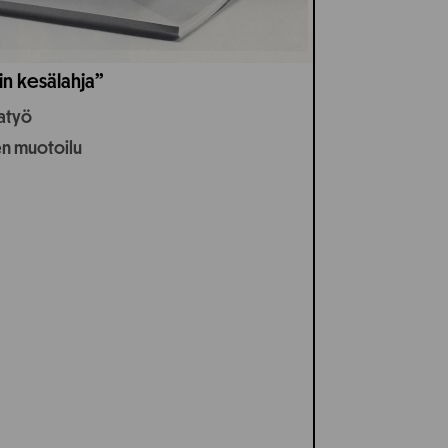
in kesälahja”
jatyö
en muotoilu