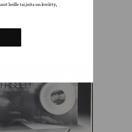
t heille tai joita on kerätty,
ien suoramainoslähetys”
jatyö
ohyödykemainonta