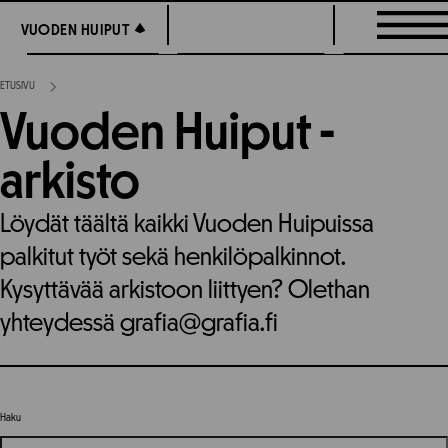
Siirry
VUODEN HUIPUT
VUODEN HUIPUT
suoraan
sisältöön
ETUSIVU
Vuoden Huiput -
arkisto
Löydät täältä kaikki Vuoden Huipuissa
palkitut työt sekä henkilöpalkinnot.
Kysyttävää arkistoon liittyen? Olethan
yhteydessä grafia@grafia.fi
Haku