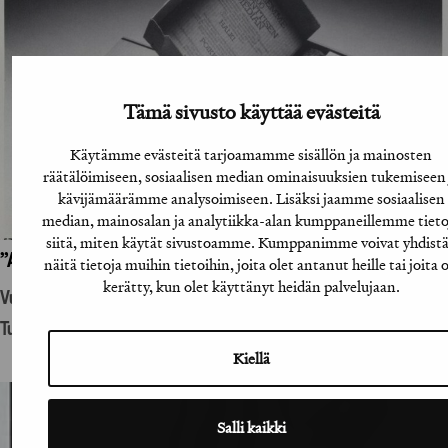
Tämä sivusto käyttää evästeitä
Käytämme evästeitä tarjoamamme sisällön ja mainosten
räätälöimiseen, sosiaalisen median ominaisuuksien tukemiseen 
kävijämäärämme analysoimiseen. Lisäksi jaamme sosiaalisen
median, mainosalan ja analytiikka-alan kumppaneillemme tieto
siitä, miten käytät sivustoamme. Kumppanimme voivat yhdist
”A-lehtien suoramainoslähetys”
näitä tietoja muihin tietoihin, joita olet antanut heille tai joita 
kerätty, kun olet käyttänyt heidän palvelujaan.
Vuosikirjatyö
Tuotantohyödykemainonta
Kiellä
Salli kaikki