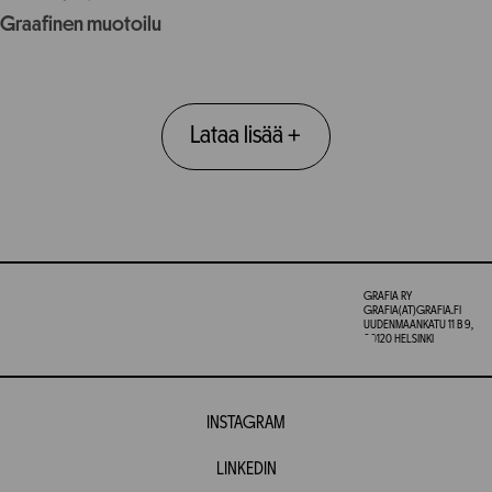
Graafinen muotoilu
Lataa lisää
+
GRAFIA RY
GRAFIA(AT)GRAFIA.FI
UUDENMAANKATU 11 B 9,
00120 HELSINKI
INSTAGRAM
LINKEDIN