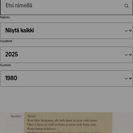
Palkinto
Vuodesta
Vuoteen