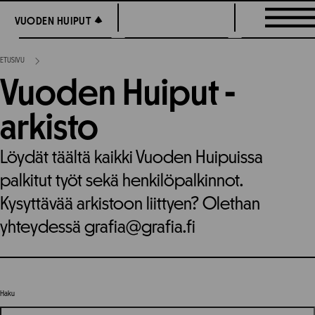
Siirry
VUODEN HUIPUT
VUODEN HUIPUT
suoraan
sisältöön
ETUSIVU
Vuoden Huiput -
arkisto
Löydät täältä kaikki Vuoden Huipuissa
palkitut työt sekä henkilöpalkinnot.
Kysyttävää arkistoon liittyen? Olethan
yhteydessä grafia@grafia.fi
Haku