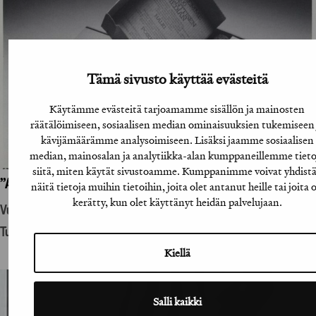
Tämä sivusto käyttää evästeitä
Käytämme evästeitä tarjoamamme sisällön ja mainosten
räätälöimiseen, sosiaalisen median ominaisuuksien tukemiseen 
kävijämäärämme analysoimiseen. Lisäksi jaamme sosiaalisen
median, mainosalan ja analytiikka-alan kumppaneillemme tieto
siitä, miten käytät sivustoamme. Kumppanimme voivat yhdist
”A-lehtien suoramainoslähetys”
näitä tietoja muihin tietoihin, joita olet antanut heille tai joita 
kerätty, kun olet käyttänyt heidän palvelujaan.
Vuosikirjatyö
Tuotantohyödykemainonta
Kiellä
Salli kaikki