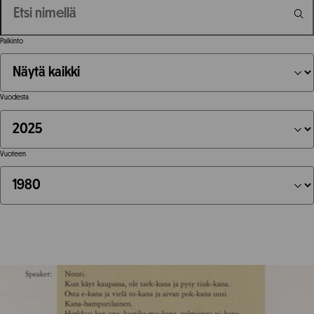
Palkinto
Vuodesta
Vuoteen