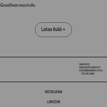
Graafinen muotoilu
Lataa lisää
+
GRAFIA RY
GRAFIA(AT)GRAFIA.FI
UUDENMAANKATU 11 B 9,
00120 HELSINKI
INSTAGRAM
LINKEDIN