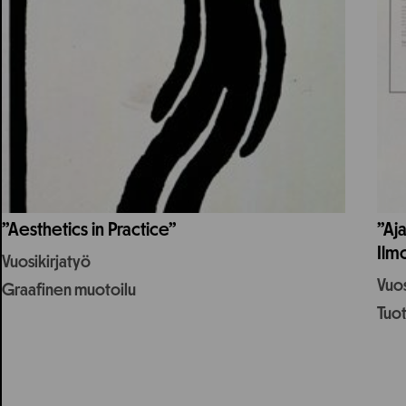
”Aesthetics in Practice”
”Aja
Ilmo
Vuosikirjatyö
Vuos
Graafinen muotoilu
Tuo