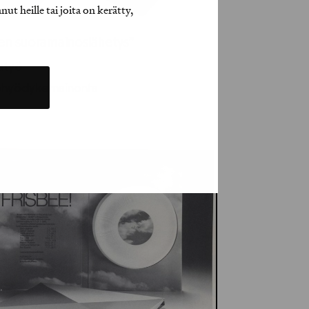
t heille tai joita on kerätty,
ien suoramainoslähetys”
jatyö
ohyödykemainonta