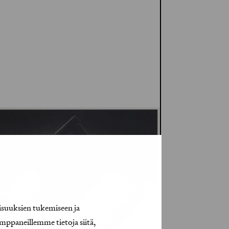
isuuksien tukemiseen ja
mppaneillemme tietoja siitä,