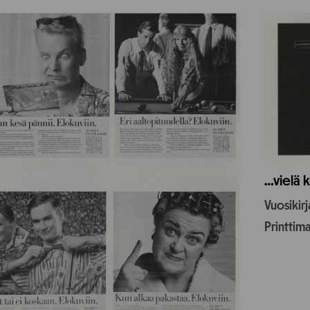
…vielä k
Vuosikir
Printtim