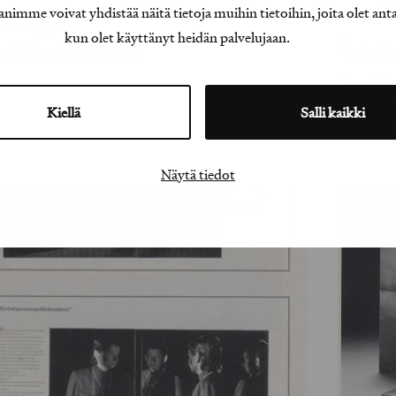
e voivat yhdistää näitä tietoja muihin tietoihin, joita olet antanu
eahuippu
kun olet käyttänyt heidän palvelujaan.
ri: Viimeistelyn taito
”A-leht
Vuosikir
Kiellä
Salli kaikki
Tuotant
Näytä tiedot