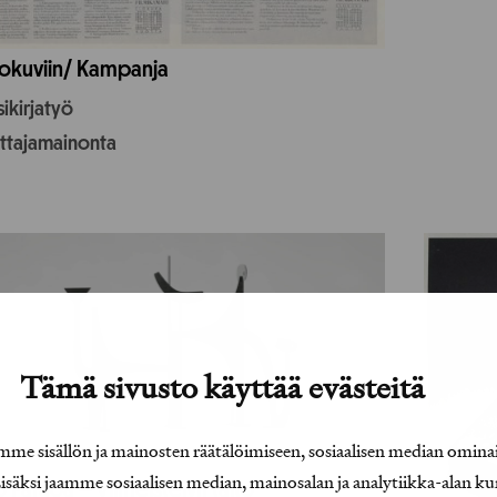
okuviin/ Kampanja
ikirjatyö
uttajamainonta
Tämä sivusto käyttää evästeitä
e sisällön ja mainosten räätälöimiseen, sosiaalisen median omina
äksi jaamme sosiaalisen median, mainosalan ja analytiikka-alan ku
o Paraoa – Viimeistelyn taito