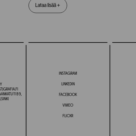
Lataa lisää
+
INSTAGRAM
LINKEDIN
Y
T)GRAFIA.FI
NKATU 11 B 9,
FACEBOOK
LSINKI
VIMEO
FLICKR