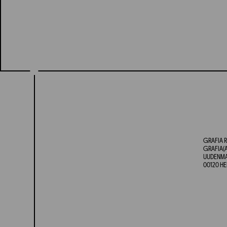
GRAFIA R
GRAFIA(A
UUDENMAA
00120 HE