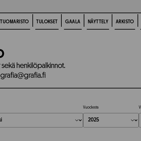
TUOMARISTO
TULOKSET
GAALA
NÄYTTELY
ARKISTO
o
t sekä henkilöpalkinnot.
 grafia@grafia.fi
Vuodesta
V