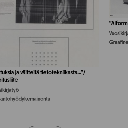
”Alform
Vuosikir
Graafin
tuksia ja väitteitä tietotekniikasta…”/
itusliite
ikirjatyö
tantohyödykemainonta