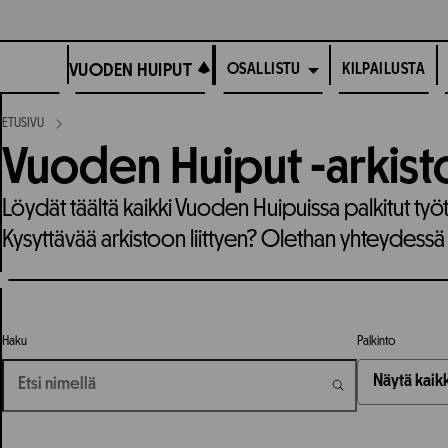
Siirry
suoraan
VUODEN HUIPUT
sisältöön
VUODEN HUIPUT
KILPAILUSTA
OSALLISTU
ETUSIVU
Vuoden Huiput -arkist
Löydät täältä kaikki Vuoden Huipuissa palkitut työ
Kysyttävää arkistoon liittyen? Olethan yhteydessä
Haku
Palkinto