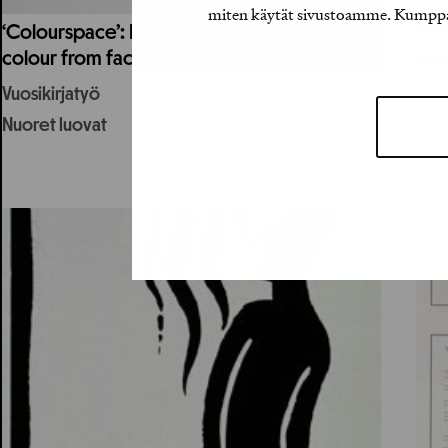
miten käytät sivustoamme. Kumppanimm
Hop
‘Colourspace’: Book on the narrativity in
colour from facades to graphic space
Joke
Vuosikirjatyö
Nuoret luovat