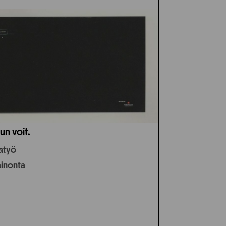
un voit.
jatyö
ainonta