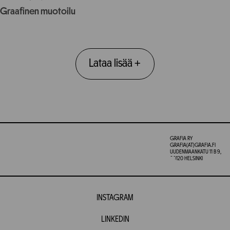
Graafinen muotoilu
Lataa lisää
+
GRAFIA RY
GRAFIA(AT)GRAFIA.FI
UUDENMAANKATU 11 B 9,
00120 HELSINKI
INSTAGRAM
LINKEDIN