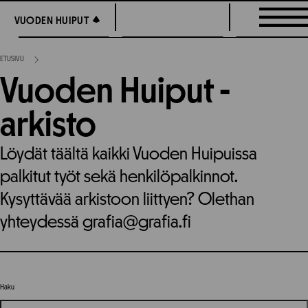
Siirry
VUODEN HUIPUT
VUODEN HUIPUT
suoraan
sisältöön
ETUSIVU
Vuoden Huiput -
arkisto
Löydät täältä kaikki Vuoden Huipuissa
palkitut työt sekä henkilöpalkinnot.
Kysyttävää arkistoon liittyen? Olethan
yhteydessä grafia@grafia.fi
Haku