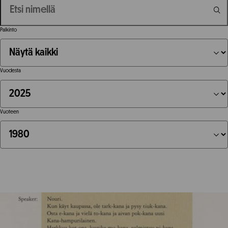
Palkinto
Vuodesta
Vuoteen