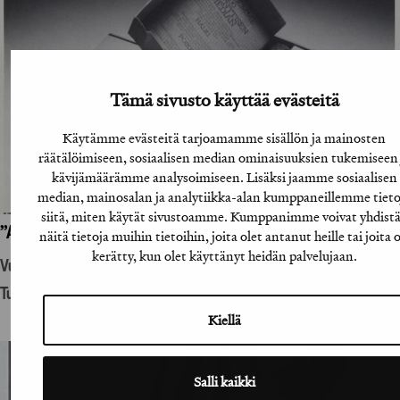
Tämä sivusto käyttää evästeitä
Käytämme evästeitä tarjoamamme sisällön ja mainosten
räätälöimiseen, sosiaalisen median ominaisuuksien tukemiseen 
kävijämäärämme analysoimiseen. Lisäksi jaamme sosiaalisen
median, mainosalan ja analytiikka-alan kumppaneillemme tieto
siitä, miten käytät sivustoamme. Kumppanimme voivat yhdist
”A-lehtien suoramainoslähetys”
näitä tietoja muihin tietoihin, joita olet antanut heille tai joita 
kerätty, kun olet käyttänyt heidän palvelujaan.
Vuosikirjatyö
Tuotantohyödykemainonta
Kiellä
Salli kaikki