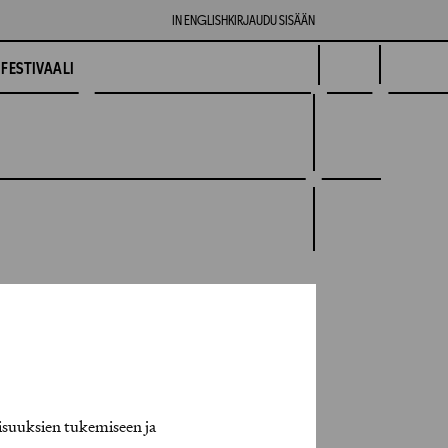
IN ENGLISH
KIRJAUDU SISÄÄN
FESTIVAALI
isuuksien tukemiseen ja