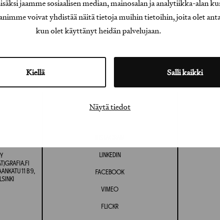
äksi jaamme sosiaalisen median, mainosalan ja analytiikka-alan ku
e voivat yhdistää näitä tietoja muihin tietoihin, joita olet antanu
kun olet käyttänyt heidän palvelujaan.
Kiellä
Salli kaikki
Näytä tiedot
INSTAGRAM
LINKEDIN
Y
T)GRAFIA.FI
NKATU 11 B 9,
FACEBOOK
LSINKI
VIMEO
FLICKR