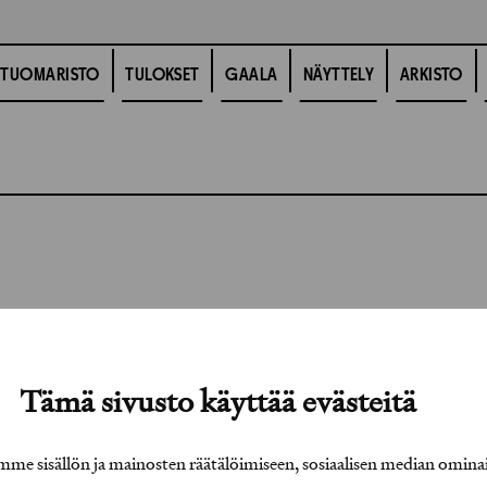
TUOMARISTO
TULOKSET
GAALA
NÄYTTELY
ARKISTO
Tämä sivusto käyttää evästeitä
e sisällön ja mainosten räätälöimiseen, sosiaalisen median omina