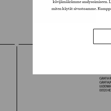
kävijämäärämme analysoimiseen. Lis
miten käytät sivustoamme. Kumppanimm
GRAFIA R
GRAFIA(A
UUDENMAA
00120 HE