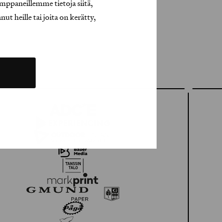
mppaneillemme tietoja siitä,
t heille tai joita on kerätty,