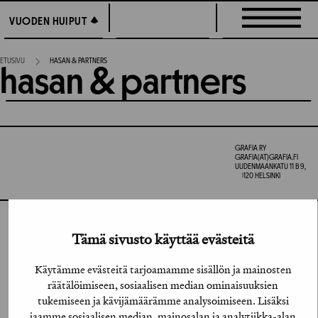
Siirry
VUODEN HUIPUT
VUODEN HUIPUT
suoraan
sisältöön
ETUSIVU
HASAN & PARTNERS
hasan & partners
GRAFIA RY
GRAFIA(AT)GRAFIA.FI
UUDENMAANKATU 11 B 9,
00120 HELSINKI
INSTAGRAM
Tämä sivusto käyttää evästeitä
LINKEDIN
Käytämme evästeitä tarjoamamme sisällön ja mainosten
räätälöimiseen, sosiaalisen median ominaisuuksien
FACEBOOK
tukemiseen ja kävijämäärämme analysoimiseen. Lisäksi
jaamme sosiaalisen median, mainosalan ja analytiikka-alan