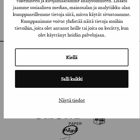
tukemiseen ja kävijämäärämme analysoimiseen. Lisäksi
FACEBOOK
jaamme sosiaalisen median, mainosalan ja analytiikka-alan
kumppaneillemme tietoja siitä, miten käytät sivustoamme.
VIMEO
Kumppanimme voivat yhdistää näitä tietoja muihin
tietoihin, joita olet antanut heille tai joita on kerätty, kun
FLICKR
olet käyttänyt heidän palvelujaan.
Kiellä
Salli kaikki
Näytä tiedot