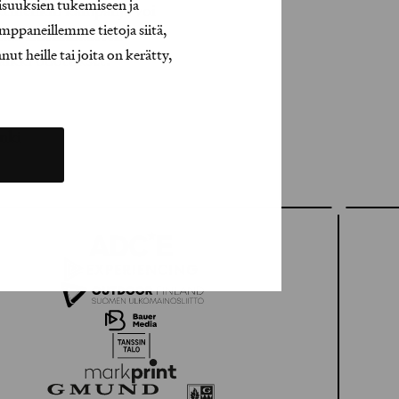
isuuksien tukemiseen ja
aktinenkin kampanja voi
mppaneillemme tietoja siitä,
ntää. Ensimmäisten
t heille tai joita on kerätty,
aikki odotukset.
nki