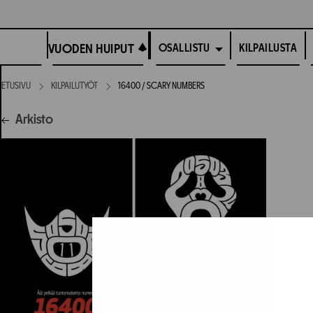
Siirry
suoraan
VUODEN HUIPUT
sisältöön
VUODEN HUIPUT
KILPAILUSTA
OSALLISTU
ETUSIVU
KILPAILUTYÖT
16400 / SCARY NUMBERS
Arkisto