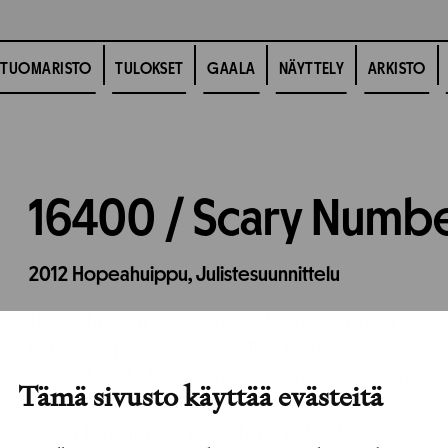
TUOMARISTO
TULOKSET
GAALA
NÄYTTELY
ARKISTO
16400 / Scary Numb
2012
Hopeahuippu,
Julistesuunnittelu
16400-brändin tunnettuus on kunnossa, nyt tarvittiin 
mind -kampanjaa. Avainoivallus: tuntemattomasta num
tuntuu lähtökohtaisesti meistä epämukavalta. Dramat
Tämä sivusto käyttää evästeitä
äärimmilleen ja teimme tuntemattomasta numerosta su
Syntyi konsepti Scary Numbers. Vaikka kampanjan brief