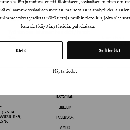
e sisällön ja mainosten räätälöimiseen, sosiaalisen median omina
ykköstoive, osoittaa Scary Numbers -konsepti, että t
äksi jaamme sosiaalisen median, mainosalan ja analytiikka-alan ku
kertoa tarinan ja olla kiinnostavaa markkinointiviesti
e voivat yhdistää näitä tietoja muihin tietoihin, joita olet antanu
viikkojen tulokset tammikuussa 2013 ovat ylittäneet k
kun olet käyttänyt heidän palvelujaan.
Työhön osallistuneet henkilöt / tahot:
Tilaaja
Mainostoimisto
Fonecta
TBWAHelsi
Kiellä
Salli kaikki
Näytä tiedot
INSTAGRAM
LINKEDIN
Y
T)GRAFIA.FI
NKATU 11 B 9,
FACEBOOK
LSINKI
VIMEO