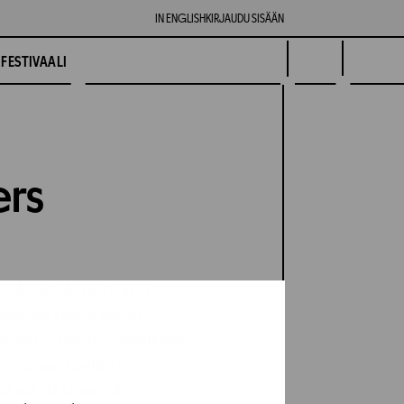
IN ENGLISH
KIRJAUDU SISÄÄN
FESTIVAALI
ers
vahvaa taktista top of
erosta tuleva soitto
isoimme tämän oivalluksen
orastaan kauhistuttavan.
issä taktisuus oli