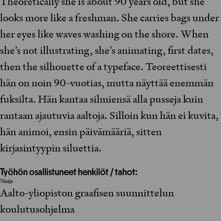
Theoretically she is about 90 years old, but she
looks more like a freshman. She carries bags under
her eyes like waves washing on the shore. When
she’s not illustrating, she’s animating, first dates,
then the silhouette of a typeface. Teoreettisesti
hän on noin 90-vuotias, mutta näyttää enemmän
fuksilta. Hän kantaa silmiensä alla pusseja kuin
rantaan ajautuvia aaltoja. Silloin kun hän ei kuvita,
hän animoi, ensin päivämääriä, sitten
kirjasintyypin siluettia.
Työhön osallistuneet henkilöt / tahot:
Tilaaja
Aalto-yliopiston graafisen suunnittelun
koulutusohjelma