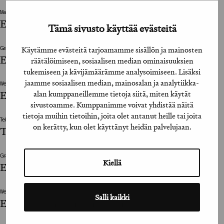
Mainostoimisto
Emery Dash, Tom Engström
Tämä sivusto käyttää evästeitä
Käytämme evästeitä tarjoamamme sisällön ja mainosten
Graafinen suunnittelija / Graphic Designer
Emery Dash
räätälöimiseen, sosiaalisen median ominaisuuksien
tukemiseen ja kävijämäärämme analysoimiseen. Lisäksi
jaamme sosiaalisen median, mainosalan ja analytiikka-
Web Designer
alan kumppaneillemme tietoja siitä, miten käytät
Emedy Dash, Tom Engström
sivustoamme. Kumppanimme voivat yhdistää näitä
tietoja muihin tietoihin, joita olet antanut heille tai joita
Tekninen suunnittelija / Technical Designer
on kerätty, kun olet käyttänyt heidän palvelujaan.
Tekninen toteutus: Tom Engström
Graafinen suunnittelija / Graphic Designer
Kiellä
Emery Dash
Web Designer
Salli kaikki
Emedy Dash, Tom Engström