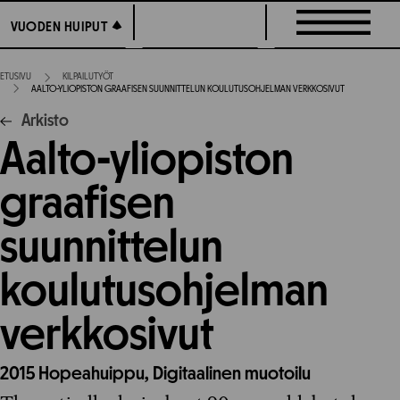
Siirry
VUODEN HUIPUT
VUODEN HUIPUT
suoraan
sisältöön
ETUSIVU
KILPAILUTYÖT
AALTO-YLIOPISTON GRAAFISEN SUUNNITTELUN KOULUTUSOHJELMAN VERKKOSIVUT
Arkisto
Aalto-yliopiston
graafisen
suunnittelun
koulutusohjelman
verkkosivut
2015
Hopeahuippu,
Digitaalinen muotoilu