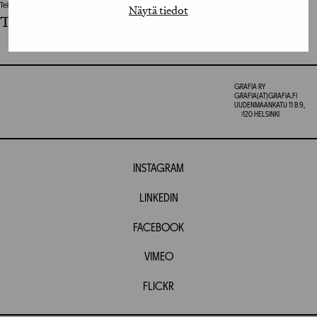
Tekninen suunnittelija / Technical Designer
Näytä tiedot
Tekninen toteutus: Tom Engström
GRAFIA RY
GRAFIA(AT)GRAFIA.FI
UUDENMAANKATU 11 B 9,
00120 HELSINKI
INSTAGRAM
LINKEDIN
FACEBOOK
VIMEO
FLICKR