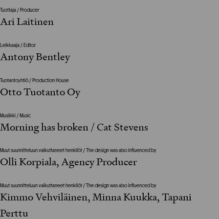
Tuottaja / Producer
Ari Laitinen
Leikkaaja / Editor
Antony Bentley
Tuotantoyhtiö / Production House
Otto Tuotanto Oy
Musiikki / Music
Morning has broken / Cat Stevens
Muut suunnitteluun vaikuttaneet henkilöt / The design was also influenced by
Olli Korpiala, Agency Producer
Muut suunnitteluun vaikuttaneet henkilöt / The design was also influenced by
Kimmo Vehviläinen, Minna Kuukka, Tapani
Perttu