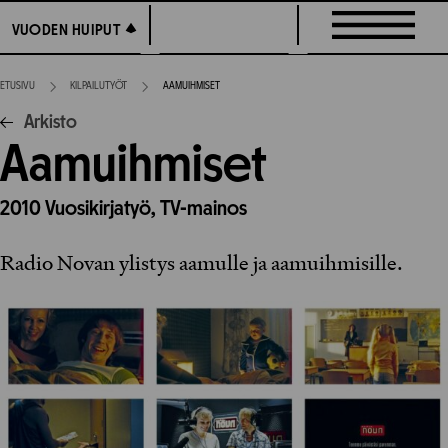
Siirry
VUODEN HUIPUT
VUODEN HUIPUT
suoraan
sisältöön
ETUSIVU
KILPAILUTYÖT
AAMUIHMISET
Arkisto
Aamuihmiset
2010
Vuosikirjatyö,
TV-mainos
Radio Novan ylistys aamulle ja aamuihmisille.