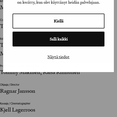
on kerätty, kun olet käyttänyt heidän palvelujaan.
Art Director
Mikko Torvinen
Kiellä
Copywriter
Tommy Mäkinen, Erkko Mannila
Salli kaikki
Asiakkaan vastuuhenkilö / Clients Representative
Tarja Hagman, Jouni Mannerhovi, Petri
Manninen
Näytä tiedot
Projektinjohto / Project Management
Tommy Mäkinen, Kaisa Kinnunen
Ohjaaja / Director
Ragnar Jansson
Kuvaaja / Cinematographer
Kjell Lagerroos