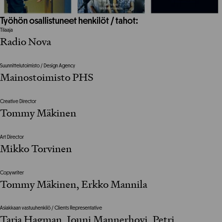
Työhön osallistuneet henkilöt / tahot:
Tilaaja
Radio Nova
Suunnittelutoimisto / Design Agency
Mainostoimisto PHS
Creative Director
Tommy Mäkinen
Art Director
Mikko Torvinen
Copywriter
Tommy Mäkinen, Erkko Mannila
Asiakkaan vastuuhenkilö / Clients Representative
Tarja Hagman, Jouni Mannerhovi, Petri