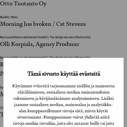
Otto Tuotanto Oy
Musiikki / Music
Morning has broken / Cat Stevens
Muut suunnitteluun vaikuttaneet henkilöt / The design was also influenced by
Olli Korpiala, Agency Producer
Muut suunnitteluun vaikuttaneet henkilöt / The design was also influenced by
Kimmo Vehviläinen, Minna Kuukka, Tapani
Tämä sivusto käyttää evästeitä
Perttu
Käytämme evästeitä tarjoamamme sisällön ja mainosten
Suunnittelutoimisto / Design Agency
räätälöimiseen, sosiaalisen median ominaisuuksien
Mainostoimisto PHS
tukemiseen ja kävijämäärämme analysoimiseen. Lisäksi
jaamme sosiaalisen median, mainosalan ja analytiikka-
Creative Director
alan kumppaneillemme tietoja siitä, miten käytät
Tommy Mäkinen
sivustoamme. Kumppanimme voivat yhdistää näitä
tietoja muihin tietoihin, joita olet antanut heille tai joita