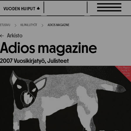
Siirry
VUODEN HUIPUT
VUODEN HUIPUT
suoraan
sisältöön
ETUSIVU
KILPAILUTYÖT
ADIOS MAGAZINE
Arkisto
Adios magazine
2007
Vuosikirjatyö,
Julisteet