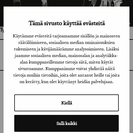
Tämä sivusto käyttää evästeitä
Työhön osallistuneet henkilöt / tahot:
Käytämme evästeitä tarjoamamme sisällön ja mainosten
räätälöimiseen, sosiaalisen median ominaisuuksien
tukemiseen ja kävijämäärämme analysoimiseen. Lisäksi
GRAFIA RY
GRAFIA(AT)GRAFIA.FI
jaamme sosiaalisen median, mainosalan ja analytiikka-
UUDENMAANKATU 11 B 9,
alan kumppaneillemme tietoja siitä, miten käytät
00120 HELSINKI
sivustoamme. Kumppanimme voivat yhdistää näitä
tietoja muihin tietoihin, joita olet antanut heille tai joita
on kerätty, kun olet käyttänyt heidän palvelujaan.
INSTAGRAM
LINKEDIN
Kiellä
FACEBOOK
VIMEO
Salli kaikki
FLICKR