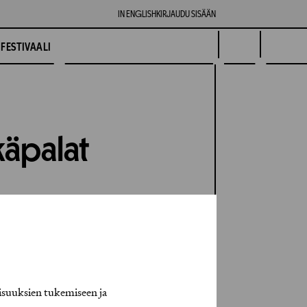
IN ENGLISH
KIRJAUDU SISÄÄN
FESTIVAALI
lkäpalat
isuuksien tukemiseen ja