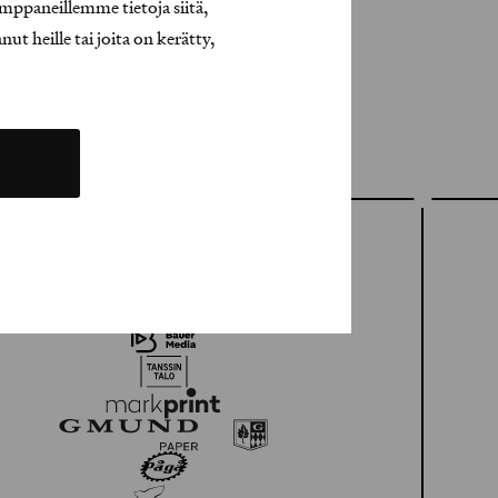
mppaneillemme tietoja siitä,
t heille tai joita on kerätty,