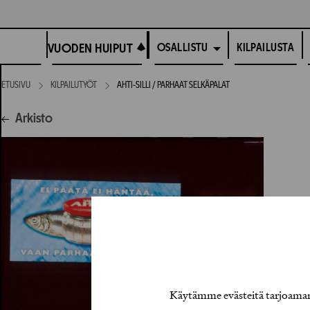
Siirry
suoraan
VUODEN HUIPUT
sisältöön
VUODEN HUIPUT
KILPAILUSTA
OSALLISTU
ETUSIVU
KILPAILUTYÖT
AHTI-SILLI / PARHAAT SELKÄPALAT
Arkisto
Käytämme evästeitä tarjoamamm