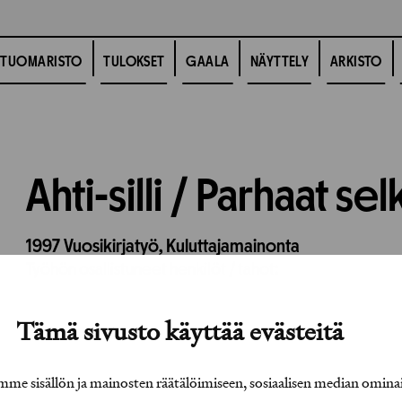
TUOMARISTO
TULOKSET
GAALA
NÄYTTELY
ARKISTO
Ahti-silli / Parhaat se
1997
Vuosikirjatyö,
Kuluttajamainonta
Työhön osallistuneet henkilöt / tahot:
Tämä sivusto käyttää evästeitä
e sisällön ja mainosten räätälöimiseen, sosiaalisen median omina