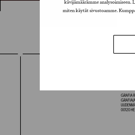
kävijämäärämme analysoimiseen. Lis
miten käytät sivustoamme. Kumppanimm
GRAFIA R
GRAFIA(A
UUDENMAA
00120 HE