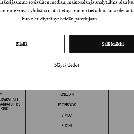
äksi jaamme sosiaalisen median, mainosalan ja analytiikka-alan ku
e voivat yhdistää näitä tietoja muihin tietoihin, joita olet antanu
kun olet käyttänyt heidän palvelujaan.
Kiellä
Salli kaikki
Näytä tiedot
INSTAGRAM
LINKEDIN
Y
T)GRAFIA.FI
NKATU 11 B 9,
FACEBOOK
LSINKI
VIMEO
FLICKR