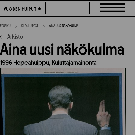
Siirry
VUODEN HUIPUT
VUODEN HUIPUT
suoraan
sisältöön
ETUSIVU
KILPAILUTYÖT
AINA UUSI NÄKÖKULMA
Arkisto
Aina uusi näkökulma
1996
Hopeahuippu,
Kuluttajamainonta