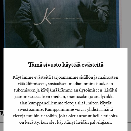
Tämä sivusto käyttää evästeitä
Käytämme evästeitä tarjoamamme sisällön ja mainosten
räätälöimiseen, sosiaalisen median ominaisuuksien
tukemiseen ja kävijämäärämme analysoimiseen. Lisäksi
jaamme sosiaalisen median, mainosalan ja analytiikka-
alan kumppaneillemme tietoja siitä, miten käytät
sivustoamme. Kumppanimme voivat yhdistää näitä
Työhön osallistuneet henkilöt / tahot:
tietoja muihin tietoihin, joita olet antanut heille tai joita
on kerätty, kun olet käyttänyt heidän palvelujaan.