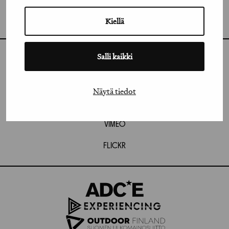
GRAFIA RY
GRAFIA(AT)GRAFIA.FI
UUDENMAANKATU 11 B 9,
Kiellä
00120 HELSINKI
Salli kaikki
INSTAGRAM
LINKEDIN
Näytä tiedot
FACEBOOK
VIMEO
FLICKR