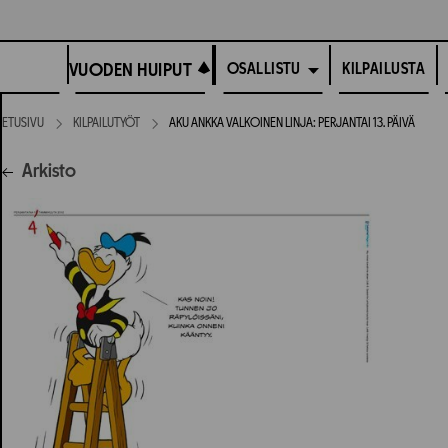
Siirry
suoraan
VUODEN HUIPUT
sisältöön
VUODEN HUIPUT
KILPAILUSTA
OSALLISTU
ETUSIVU
KILPAILUTYÖT
AKU ANKKA VALKOINEN LINJA: PERJANTAI 13. PÄIVÄ
Arkisto