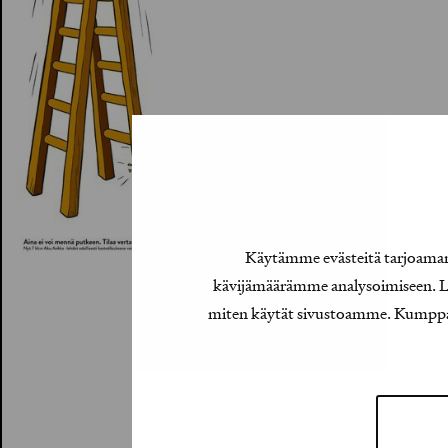
Käytämme evästeitä tarjoamamm
kävijämäärämme analysoimiseen. Lis
miten käytät sivustoamme. Kumppanimm