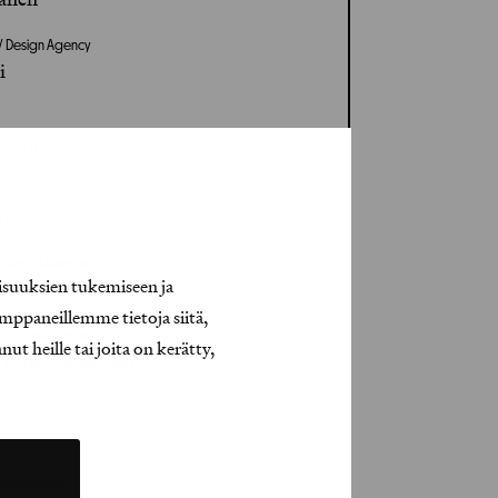
o / Design Agency
i
rostomos
ff
 Strategy Manager
isuuksien tukemiseen ja
la
mppaneillemme tietoja siitä,
roject Management
t heille tai joita on kerätty,
, Miia Länsimäki
ion
edia Agency