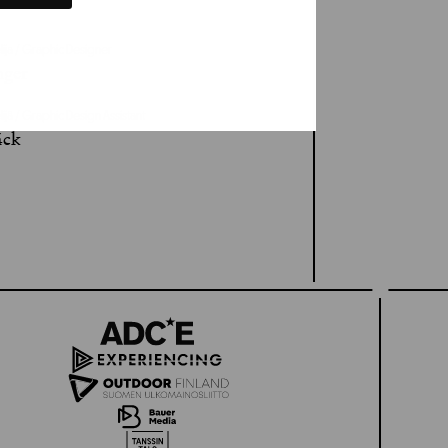
lija / Graphic Designer
nger
lijä / Graphic Design Assistant
¼ck