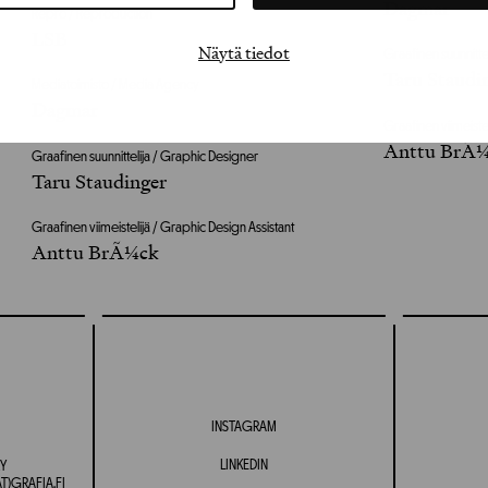
Dagmar
Repro / Reproduction
LSB
Näytä tiedot
Graafinen suunnitte
Taru Staudi
Mediatoimisto / Media Agency
Dagmar
Graafinen viimeiste
Anttu BrÃ
Graafinen suunnittelija / Graphic Designer
Taru Staudinger
Graafinen viimeistelijä / Graphic Design Assistant
Anttu BrÃ¼ck
INSTAGRAM
LINKEDIN
Y
T)GRAFIA.FI