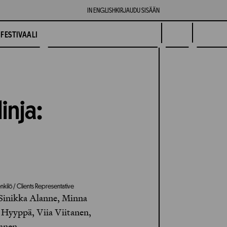
IN ENGLISH
KIRJAUDU SISÄÄN
FESTIVAALI
inja:
nkilö / Clients Representative
 Sinikka Alanne, Minna
 Hyyppä, Viia Viitanen,
anen