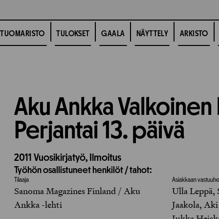
TUOMARISTO
TULOKSET
GAALA
NÄYTTELY
ARKISTO
Aku Ankka Valkoinen l
Perjantai 13. päivä
2011
Vuosikirjatyö,
Ilmoitus
Työhön osallistuneet henkilöt / tahot:
Tilaaja
Asiakkaan vastuuhe
Sanoma Magazines Finland / Aku
Ulla Leppä,
Ankka -lehti
Jaakola, Aki
Jukka Heisk